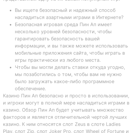
Вы ищете безопасный и надежный способ
насладиться азартными играми в Интернете?
Безопасная игровая среда Пин Ап имеет
несколько уровней безопасности, чтобы
гарантировать безопасность вашей
информации, и вы также можете использовать
мобильные приложения сайта, чтобы играть в
игры практически из любого места.
Чтобы вы могли делать ставки откуда угодно,
мы позаботились о том, чтобы вам не нужно
было загружать какое-либо программное
обеспечение.
Казино Пин Ап безопасно и просто в использовании,
и игроки могут в полной мере насладиться играми в
казино. Обзор Пин Ап будет учитывать множество
факторов и является отличительной чертой лучших
казино. К ним относятся слот Zeus в слоте Ladies
Play, слот Zip, слот Joker Pro, слот Wheel of Fortune и