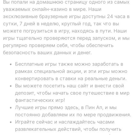
Вы попали на домашнюю страницу одного из самых
уважаемых онлайн-казино в мире. Наши
эксклюзивные браузерные игры доступны 24 часа в
сутки, 7 дней в неделю, круглый год, так что вы
можете погрузиться в игру, находясь в пути. Наши
игры тщательно проверяются перед запуском, и мы
регулярно проверяем себя, чтобы обеспечить
безопасность ваших данных и денег.
Бесплатные игры также можно заработать в
рамках специальной акции, и эти игры можно
конвертировать в ставки на реальные деньги.
Вы можете посетить наш сайт и внести свой
депозит, чтобы начать свое путешествие в мир
фантастических игр!
Лучшие игры прямо здесь, в Пин Ап, и мы
постоянно добавляем их по мере продвижения.
Играйте сейчас и наслаждайтесь часами
развлекательных действий, чтобы получить