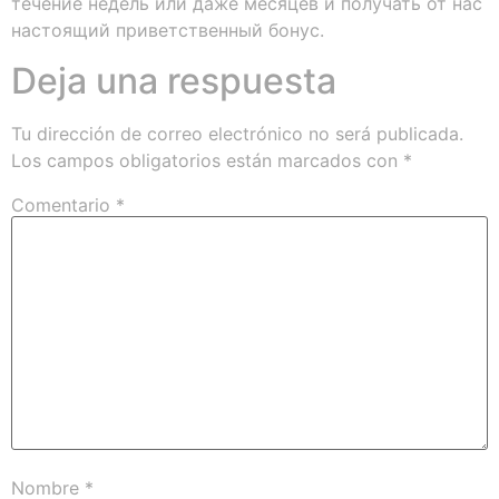
течение недель или даже месяцев и получать от нас
настоящий приветственный бонус.
Deja una respuesta
Tu dirección de correo electrónico no será publicada.
Los campos obligatorios están marcados con
*
Comentario
*
Nombre
*