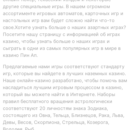
другие специальные игры. В нашем огромном
ассортименте игровых автоматов, карточных игр и
настольных игр вам будет сложно найти что-то
свое.Хотите узнать больше о наших азартных играх?
Посетите нашу страницу с информацией об играх
казино, чтобы узнать больше о наших играх и
сыграть в одни из самых популярных игр в мире в
казино Пин Ап.
Предлагаемые нами игры соответствуют стандарту
игр, которые вы найдете в лучших наземных казино.
Наше онлайн-казино разработано, чтобы помочь вам
насладиться лучшим игровым процессом в казино,
который вы можете найти в Интернете. Наборы
правил бесплатного вращения астрологически
соответствуют 20 личностям знака Зодиака,
состоящего из Овна, Тельца, Близнецов, Рака, Льва,
Девы, Весов, Скорпиона, Стрельца, Козерога,
Водолея, Рыб.