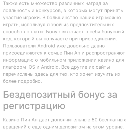
Также есть множество различных наград за
лояльность и конкурсов, в которых могут принять
участие игроки. В большинство наших игр можно
играть, используя любой из предпочтительных
способов оплаты: Бонус включает в себя бонусный
код, который вы получаете при присоединении.
Пользователи Android уже довольно давно
присоединяются к семье Пин Ап и распространяют
информацию о мобильном приложении казино для
платформ iOS и Android. Все другие их сайты
перечислены здесь для тех, кто хочет изучить их
более подробно.
Бездепозитный бонус за
регистрацию
Казино Пин Ап дает дополнительные 50 бесплатных
вращений с еще одним депозитом на этом уровне.