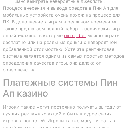
шанс выиграть невероятные джекпоты!
Процесс внесения и вывода средств в Пин Ап для
мобильных устройств очень похож на процесс для
ПК. В дополнение к играм в реальном времени мы
также предлагаем полный набор классических игр
онлайн-казино, в которые
pin up bet
можно играть
бесплатно или на реальные деньги с невероятной
добавленной стоимостью. Хотя эта рейтинговая
система является одним из самых простых методов
определения качества игры, она далека от
совершенства.
Платежные системы Пин
Ап казино
Игроки также могут постоянно получать выгоду от
лучших рекламных акций и быть в курсе своих
игровых новостей. Игроки также могут играть в
онлайн-покер, техасский холдем и некоторые