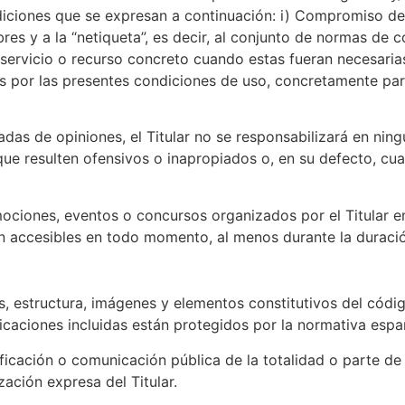
iciones que se expresan a continuación: i) Compromiso de 
res y a la “netiqueta”, es decir, al conjunto de normas de 
servicio o recurso concreto cuando estas fueran necesarias,
por las presentes condiciones de uso, concretamente para fi
as de opiniones, el Titular no se responsabilizará en ningú
s que resulten ofensivos o inapropiados o, en su defecto, c
mociones, eventos o concursos organizados por el Titular e
án accesibles en todo momento, al menos durante la duraci
s, estructura, imágenes y elementos constitutivos del códi
aciones incluidas están protegidos por la normativa españo
icación o comunicación pública de la totalidad o parte de
zación expresa del Titular.