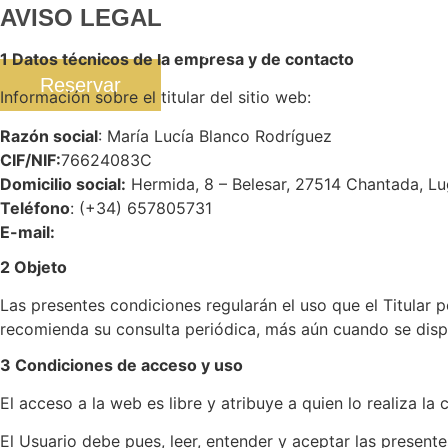
Ir
AVISO LEGAL
al
Bodega
Restaurante
Alo
1 Datos técnicos de la empresa y de contacto
contenido
Reservar
Información sobre el titular del sitio web:
Razón social
: María Lucía Blanco Rodríguez
CIF/NIF:
76624083C
Domicilio social:
Hermida, 8 – Belesar, 27514 Chantada, L
Teléfono
: (+34) 657805731
E-mail:
2 Objeto
Las presentes condiciones regularán el uso que el Titular 
recomienda su consulta periódica, más aún cuando se disp
3 Condiciones de acceso y uso
El acceso a la web es libre y atribuye a quien lo realiza 
El Usuario debe pues, leer, entender y aceptar las present