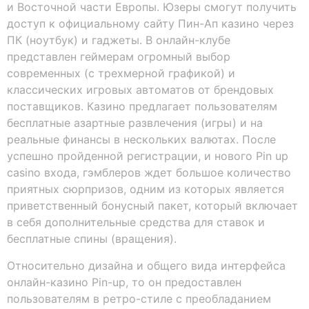
и Восточной части Европы. Юзеры смогут получить
доступ к официальному сайту Пин-Ап казино через
ПК (ноутбук) и гаджеты. В онлайн-клубе
представлен геймерам огромный выбор
современных (с трехмерной графикой) и
классических игровых автоматов от брендовых
поставщиков. Казино предлагает пользователям
бесплатные азартные развлечения (игры) и на
реальные финансы в нескольких валютах. После
успешно пройденной регистрации, и нового Pin up
casino входа, гэмблеров ждет большое количество
приятных сюрпризов, одним из которых является
приветственный бонусный пакет, который включает
в себя дополнительные средства для ставок и
бесплатные спины (вращения).
Относительно дизайна и общего вида интерфейса
онлайн-казино Pin-up, то он предоставлен
пользователям в ретро-стиле с преобладанием