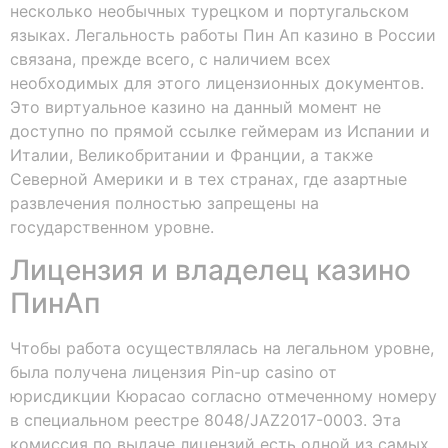
несколько необычных турецком и португальском
языках. Легальность работы Пин Ап казино в России
связана, прежде всего, с наличием всех
необходимых для этого лицензионных документов.
Это виртуальное казино на данный момент не
доступно по прямой ссылке геймерам из Испании и
Италии, Великобритании и Франции, а также
Северной Америки и в тех странах, где азартные
развлечения полностью запрещены на
государственном уровне.
Лицензия и владелец казино
ПинАп
Чтобы работа осуществлялась на легальном уровне,
была получена лицензия Pin-up casino от
юрисдикции Кюрасао согласно отмеченному номеру
в специальном реестре 8048/JAZ2017-0003. Эта
комиссия по выдаче лицензий есть одной из самых