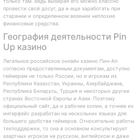
только там. Ведь выбирая его можно классно
провести свой досуг, да и еще заработать при
старании и определенном везении неплохие
финансовые средства.
География деятельности Pin
Up казино
Легальное российское онлайн казино Пин-Ап
согласно предоставленным документам, доступно
геймерам не только России, но и игрокам из
Республики Казахстан, Украины, Азербайджана,
Республика Беларусь, Турция и некоторых другие
странах Восточной Европы и Азии. Поэтому
официальный сайт, да и рабочие копии, а точнее их
интерфейс разработан на нескольких языках для
большего удобства геймеров. Относительно работы
техподдержки, то она в основном консультирует
азартных игроков на русском, английском и даже