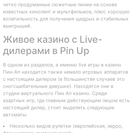
четко продуманные сюжетные линии на основе
известных кинолент и мультфильмов, плюс хорошую
волатильность для получения щедрых и стабильных
выигрышей.
Живое казино с Live-
дилерами в Pin Up
В одном из разделов, а именно live игры в казино
Пин-Ап находится также немало игровых аппаратов
с настоящим дилером (в большинстве случаев это
сногсшибательные девушки). Находятся они в
студии виртуального Пин Ап казино. Среди
азартных игр, где главным действующим лицом есть
настоящий дилер, стоит выделить следующие
автоматы:
Несколько видов рулетки (европейская, зерро,