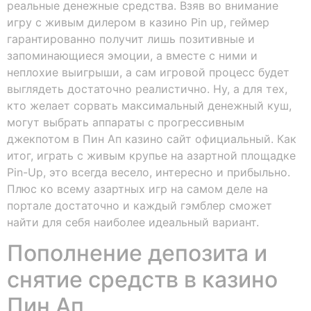
реальные денежные средства. Взяв во внимание
игру с живым дилером в казино Pin up, геймер
гарантированно получит лишь позитивные и
запоминающиеся эмоции, а вместе с ними и
неплохие выигрыши, а сам игровой процесс будет
выглядеть достаточно реалистично. Ну, а для тех,
кто желает сорвать максимальный денежный куш,
могут выбрать аппараты с прогрессивным
джекпотом в Пин Ап казино сайт официальный. Как
итог, играть с живым крупье на азартной площадке
Pin-Up, это всегда весело, интересно и прибыльно.
Плюс ко всему азартных игр на самом деле на
портале достаточно и каждый гэмблер сможет
найти для себя наиболее идеальный вариант.
Пополнение депозита и
снятие средств в казино
Пин Ап