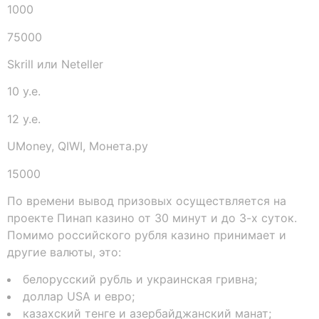
1000
75000
Skrill или Neteller
10 у.е.
12 у.е.
UMoney, QIWI, Монета.ру
15000
По времени вывод призовых осуществляется на
проекте Пинап казино от 30 минут и до 3-х суток.
Помимо российского рубля казино принимает и
другие валюты, это:
белорусский рубль и украинская гривна;
доллар USA и евро;
казахский тенге и азербайджанский манат;