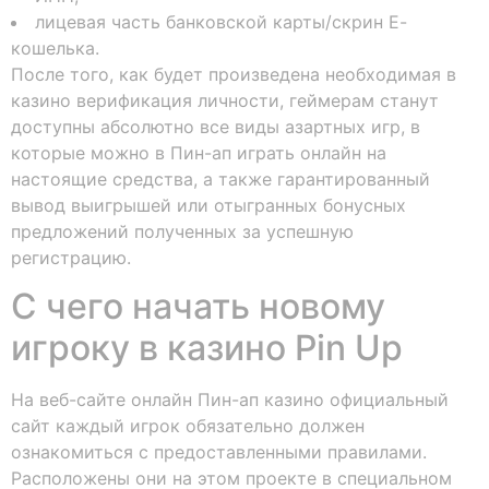
лицевая часть банковской карты/скрин Е-
кошелька.
После того, как будет произведена необходимая в
казино верификация личности, геймерам станут
доступны абсолютно все виды азартных игр, в
которые можно в Пин-ап играть онлайн на
настоящие средства, а также гарантированный
вывод выигрышей или отыгранных бонусных
предложений полученных за успешную
регистрацию.
С чего начать новому
игроку в казино Pin Up
На веб-сайте онлайн Пин-ап казино официальный
сайт каждый игрок обязательно должен
ознакомиться с предоставленными правилами.
Расположены они на этом проекте в специальном