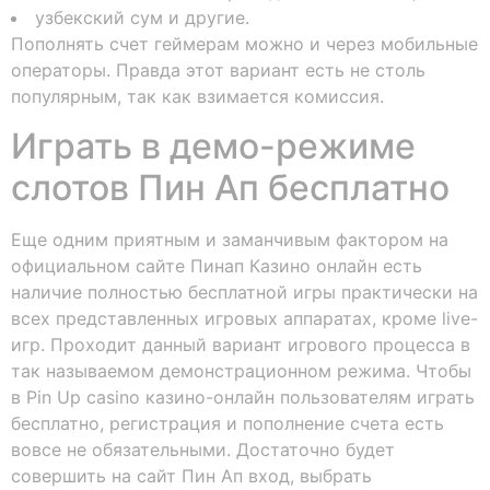
узбекский сум и другие.
Пополнять счет геймерам можно и через мобильные
операторы. Правда этот вариант есть не столь
популярным, так как взимается комиссия.
Играть в демо-режиме
слотов Пин Ап бесплатно
Еще одним приятным и заманчивым фактором на
официальном сайте Пинап Казино онлайн есть
наличие полностью бесплатной игры практически на
всех представленных игровых аппаратах, кроме live-
игр. Проходит данный вариант игрового процесса в
так называемом демонстрационном режима. Чтобы
в Pin Up casino казино-онлайн пользователям играть
бесплатно, регистрация и пополнение счета есть
вовсе не обязательными. Достаточно будет
совершить на сайт Пин Ап вход, выбрать