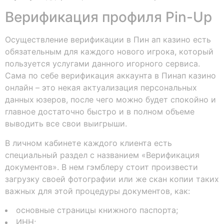
Верификация профиля Pin-Up
Осуществление верификации в Пин ап казино есть
обязательным для каждого нового игрока, который
пользуется услугами данного игорного сервиса.
Сама по себе верификация аккаунта в Пинап казино
онлайн – это некая актуализация персональных
данных юзеров, после чего можно будет спокойно и
главное достаточно быстро и в полном объеме
выводить все свои выигрыши.
В личном кабинете каждого клиента есть
специальный раздел с названием «Верификация
документов». В нем гэмблеру стоит произвести
загрузку своей фотографии или же скан копии таких
важных для этой процедуры документов, как:
основные страницы книжного паспорта;
ИНН;