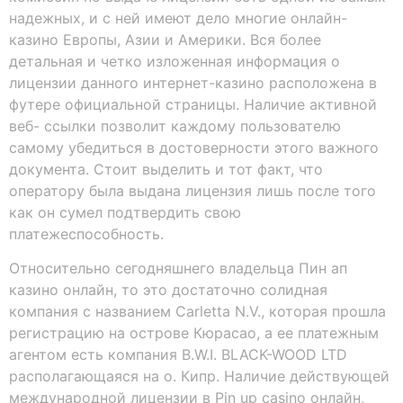
надежных, и с ней имеют дело многие онлайн-
казино Европы, Азии и Америки. Вся более
детальная и четко изложенная информация о
лицензии данного интернет-казино расположена в
футере официальной страницы. Наличие активной
веб- ссылки позволит каждому пользователю
самому убедиться в достоверности этого важного
документа. Стоит выделить и тот факт, что
оператору была выдана лицензия лишь после того
как он сумел подтвердить свою
платежеспособность.
Относительно сегодняшнего владельца Пин ап
казино онлайн, то это достаточно солидная
компания с названием Carletta N.V., которая прошла
регистрацию на острове Кюрасао, а ее платежным
агентом есть компания B.W.I. BLACK-WOOD LTD
располагающаяся на о. Кипр. Наличие действующей
международной лицензии в Pin up casino онлайн,