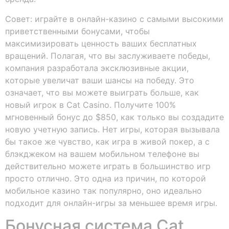
Совет: играйте в онлайн-казино с самыми высокими
приветственными бонусами, чтобы
максимизировать ценность ваших бесплатных
вращений. Полагая, что вы заслуживаете победы,
компания разработала эксклюзивные акции,
которые увеличат ваши шансы на победу. Это
означает, что вы можете выиграть больше, как
новый игрок в Cat Casino. Получите 100%
мгновенный бонус до $850, как только вы создадите
новую учетную запись. Нет игры, которая вызывала
бы такое же чувство, как игра в живой покер, а с
блэкджеком на вашем мобильном телефоне вы
действительно можете играть в большинство игр
просто отлично. Это одна из причин, по которой
мобильное казино так популярно, оно идеально
подходит для онлайн-игры за меньшее время игры.
Бонусная система Cat