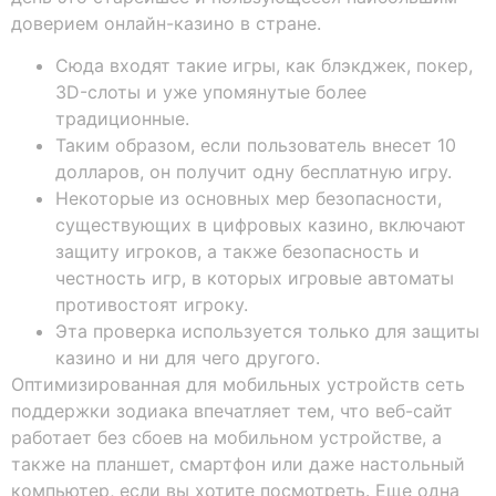
доверием онлайн-казино в стране.
Сюда входят такие игры, как блэкджек, покер,
3D-слоты и уже упомянутые более
традиционные.
Таким образом, если пользователь внесет 10
долларов, он получит одну бесплатную игру.
Некоторые из основных мер безопасности,
существующих в цифровых казино, включают
защиту игроков, а также безопасность и
честность игр, в которых игровые автоматы
противостоят игроку.
Эта проверка используется только для защиты
казино и ни для чего другого.
Оптимизированная для мобильных устройств сеть
поддержки зодиака впечатляет тем, что веб-сайт
работает без сбоев на мобильном устройстве, а
также на планшет, смартфон или даже настольный
компьютер, если вы хотите посмотреть. Еще одна