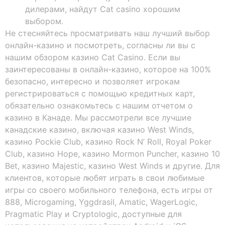
дилерами, найдут Cat casino хорошим
выбором.
Не стесняйтесь просматривать наш лучший выбор
онлайн-казино и посмотреть, согласны ли вы с
нашим обзором казино Cat Casino. Если вы
заинтересованы в онлайн-казино, которое на 100%
безопасно, интересно и позволяет игрокам
регистрироваться с помощью кредитных карт,
обязательно ознакомьтесь с нашим отчетом о
казино в Канаде. Мы рассмотрели все лучшие
канадские казино, включая казино West Winds,
казино Pockie Club, казино Rock N’ Roll, Royal Poker
Club, казино Hope, казино Mormon Puncher, казино 10
Bet, казино Majestic, казино West Winds и другие. Для
клиентов, которые любят играть в свои любимые
игры со своего мобильного телефона, есть игры от
888, Microgaming, Yggdrasil, Amatic, WagerLogic,
Pragmatic Play и Cryptologic, доступные для