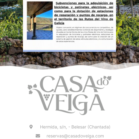
Hermida, s/n, - Belesar (Chantada)
reservas@casadoveiga.com