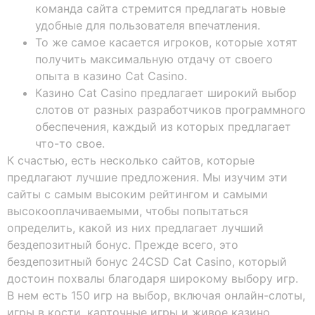
команда сайта стремится предлагать новые
удобные для пользователя впечатления.
То же самое касается игроков, которые хотят
получить максимальную отдачу от своего
опыта в казино Cat Casino.
Казино Cat Casino предлагает широкий выбор
слотов от разных разработчиков программного
обеспечения, каждый из которых предлагает
что-то свое.
К счастью, есть несколько сайтов, которые
предлагают лучшие предложения. Мы изучим эти
сайты с самым высоким рейтингом и самыми
высокооплачиваемыми, чтобы попытаться
определить, какой из них предлагает лучший
бездепозитный бонус. Прежде всего, это
бездепозитный бонус 24CSD Cat Casino, который
достоин похвалы благодаря широкому выбору игр.
В нем есть 150 игр на выбор, включая онлайн-слоты,
игры в кости, карточные игры и живое казино.