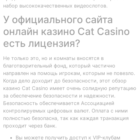
набор высококачественных видеослотов.
У официального сайта
онлайн казино Cat Casino
есть лицензия?
Не только это, но и комнаты вносятся в
благотворительный фонд, который частично
направлен на помощь игрокам, которым не повезло.
Когда дело доходит до безопасности, этот обзор
казино Cat Casino имеет очень солидную репутацию
за обеспечение безопасности и надежности.
Безопасность обеспечивается Ассоциацией
контролируемых цифровых валют. Оплата с ними
полностью безопасна, так как каждая транзакция
проходит через банк.
Вы можете получить доступ к VIP-клубам