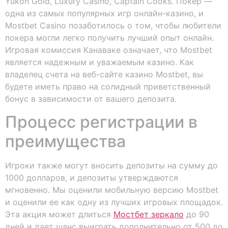
Yukon Gold, Luxury Casino, Captain Cooks. Покер —
одна из самых популярных игр онлайн-казино, и
Mostbet Casino позаботилось о том, чтобы любители
покера могли легко получить лучший опыт онлайн.
Игровая комиссия Канаваке означает, что Mostbet
является надежным и уважаемым казино. Как
владелец счета на веб-сайте казино Mostbet, вы
будете иметь право на солидный приветственный
бонус в зависимости от вашего депозита.
Процесс регистрации в
преимущества
Игроки также могут вносить депозиты на сумму до
1000 долларов, и депозиты утверждаются
мгновенно. Мы оценили мобильную версию Mostbet
и оценили ее как одну из лучших игровых площадок.
Эта акция может длиться
Мостбет зеркало
до 90
дней и дает шанс выиграть дополнительно от 500 до