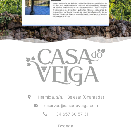
Hermida, s/n, - Belesar (Chantada)
reservas@casadoveiga.com
+34 657 80 57 31
Bodega