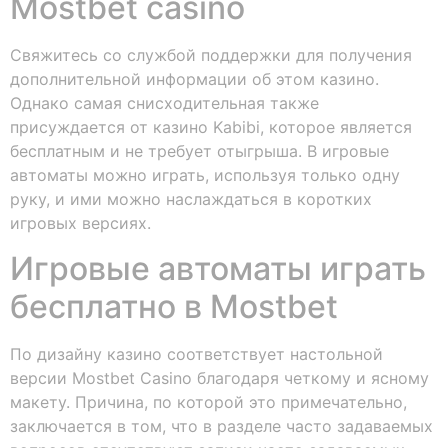
Mostbet casino
Свяжитесь со службой поддержки для получения
дополнительной информации об этом казино.
Однако самая снисходительная также
присуждается от казино Kabibi, которое является
бесплатным и не требует отыгрыша. В игровые
автоматы можно играть, используя только одну
руку, и ими можно наслаждаться в коротких
игровых версиях.
Игровые автоматы играть
бесплатно в Mostbet
По дизайну казино соответствует настольной
версии Mostbet Casino благодаря четкому и ясному
макету. Причина, по которой это примечательно,
заключается в том, что в разделе часто задаваемых