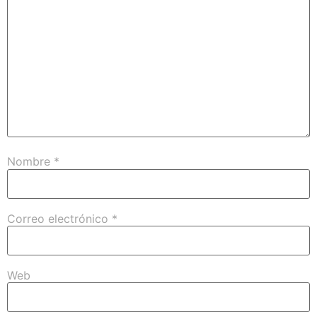
Nombre
*
Correo electrónico
*
Web