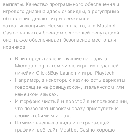
выплаты. Качество программного обеспечения и
игрового дизайна здесь очевидны, а регулярные
обновления делают игры свежими и
захватывающими. Несмотря на то, что Mostbet
Casino является брендом с хорошей репутацией,
оно также обеспечивает безопасное место для
новичков.
В них представлены лучшие награды от
Microgaming, в том числе игры из недавней
линейки Click&Buy Launch и игры Playtech.
Например, в некоторых казино есть варианты,
говорящие на французском, итальянском или
немецком языках.
Интерфейс чистый и простой в использовании,
что позволяет игрокам сразу приступить к
своим любимым играм.
Помимо внешнего вида и потрясающей
графики, веб-сайт Mostbet Casino хорошо