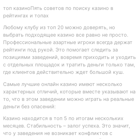
топ казиноПять советов по поиску казино в
рейтингах и топах
Любому клубу из топ 20 можно доверять, но
выбрать подходящее казино все равно не просто.
Профессиональные азартные игроки всегда держат
рейтинги под рукой. Это помогает следить за
позициями заведений, вовремя приходить и уходить
с отдельных площадок и тратить деньги только там,
где клиентов действительно ждет большой куш.
Самые лучшие онлайн казино имеют несколько
характерных отличий, которые вместе указывают на
то, что в этом заведении можно играть на реальные
деньги без опасений:
Казино находится в топ 5 по итогам нескольких
месяцев. Стабильность – залог успеха. Это значит,
что у заведения не возникает конфликтов с