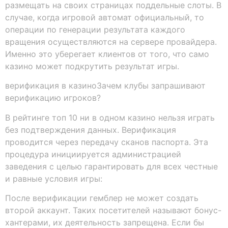
размещать на своих страницах поддельные слоты. В
случае, когда игровой автомат официальный, то
операции по генерации результата каждого
вращения осуществляются на сервере провайдера.
Именно это уберегает клиентов от того, что само
казино может подкрутить результат игры.
верификация в казиноЗачем клубы запрашивают
верификацию игроков?
В рейтинге топ 10 ни в одном казино нельзя играть
без подтверждения данных. Верификация
проводится через передачу сканов паспорта. Эта
процедура инициируется администрацией
заведения с целью гарантировать для всех честные
и равные условия игры:
После верификации гемблер не может создать
второй аккаунт. Таких посетителей называют бонус-
хантерами, их деятельность запрещена. Если бы