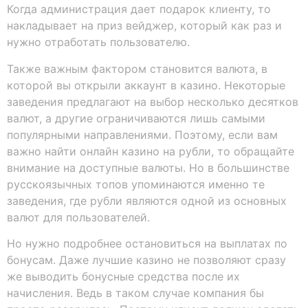
Когда администрация дает подарок клиенту, то
накладывает на приз вейджер, который как раз и
нужно отработать пользователю.
Также важным фактором становится валюта, в
которой вы открыли аккаунт в казино. Некоторые
заведения предлагают на выбор несколько десятков
валют, а другие ограничиваются лишь самыми
популярными направлениями. Поэтому, если вам
важно найти онлайн казино на рубли, то обращайте
внимание на доступные валюты. Но в большинстве
русскоязычных топов упоминаются именно те
заведения, где рубли являются одной из основных
валют для пользователей.
Но нужно подробнее остановиться на выплатах по
бонусам. Даже лучшие казино не позволяют сразу
же выводить бонусные средства после их
начисления. Ведь в таком случае компания бы