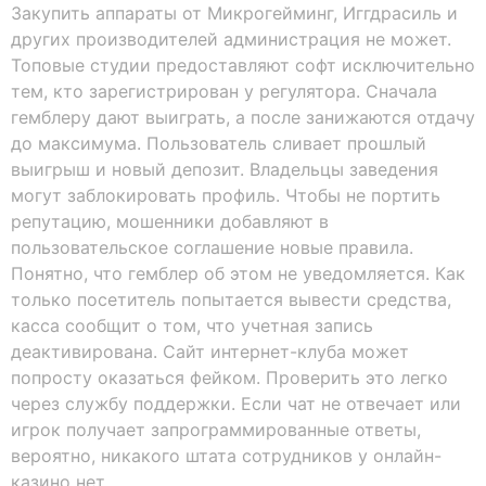
Закупить аппараты от Микрогейминг, Иггдрасиль и
других производителей администрация не может.
Топовые студии предоставляют софт исключительно
тем, кто зарегистрирован у регулятора. Сначала
гемблеру дают выиграть, а после занижаются отдачу
до максимума. Пользователь сливает прошлый
выигрыш и новый депозит. Владельцы заведения
могут заблокировать профиль. Чтобы не портить
репутацию, мошенники добавляют в
пользовательское соглашение новые правила.
Понятно, что гемблер об этом не уведомляется. Как
только посетитель попытается вывести средства,
касса сообщит о том, что учетная запись
деактивирована. Сайт интернет-клуба может
попросту оказаться фейком. Проверить это легко
через службу поддержки. Если чат не отвечает или
игрок получает запрограммированные ответы,
вероятно, никакого штата сотрудников у онлайн-
казино нет.