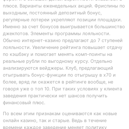
плюсе. Варианты еженедельных акций. Фриспины по
выходным, постоянный депозитный бонус,
регулярные лотереи укрепляют позиции площадки.
Именно за счет бонусов выигрывается большинство
джекпотов. Элементы программы лояльности.
Обычно интернет-казино предлагают до 7 ступеней
лояльности. Увеличение рейтинга повышает отдачу
по кэшбэку и помогает менять комп-поинты на
реальные рубли по выгодному курсу. Отдельно
анализируются вейджеры. Клуб, предлагающий
отыгрывать бонус-функции по отыгрышу в х70 и
более, вряд ли окажется в рейтинге вообще, не
говоря уже о топ 10. При таких условиях у клиента
заведения практически нет шансов получить
финансовый плюс.
По всем этим признакам оцениваются как новые
онлайн казино, так и старые. Ведь в течение
времени каждое заведение меняет политику