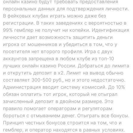
онлайн казино будут требовать предоставления
персональных данных для подтверждения личности.
В фейковых клубах играть можно даже без
регистрации. В таких заведениях с вероятностью в
99% гемблер не получит ни копейки. Идентификация
личности дает возможность защитить деньги
игрока от мошенников и убедиться в том, что у
посетителя нет второго профиля. Игра с двух
аккаунтов запрещена в любом клубе из топ-10
лучших онлайн казино России. Добраться до лимита
и открутить депозит в х2. Лимит на вывод обычно
составляет 300-500 руб., но и этого недостаточно.
Администрация вводит систему комиссий. До 10%
обязан оплатить тот игрок, который не отыграл
зачисленный депозит в двойном размере. Это
правило помогает операторам и регуляторам
бороться с отмыванием денег. Отыграть все бонусы.
Принцип честных бонусов строится на том, что и
гемблер, и оператор находятся в равных условиях.