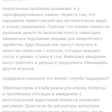
Аналогичные проблемы возникают и у
сертифицированных казино. Нюанс в том, что
нарушение правил регулятора автоматически ведет
к отзыву разрешения. Поэтому топ онлайн казино на
реальные деньги по выплатам просто невыгодно
заниматься подобными вещами для мимолетного
заработка. Куда больше они смогут получить в
качестве комиссии с игроков, которые вращают
слоты и делают ставки в Live. Фейковые заведения
могут работать и дальше и продолжать обманывать
других игроков.
поддержка казиноНа что влияет служба поддержки?
Обратная связь в клубе важна для игрока. Вопросы
и проблемные ситуации в заведениях с
многотысячной аудиторией клиентов возникают
регулярно. Даже если бы регуляторы допускали
применение автоматических ботов в чатах, это бы