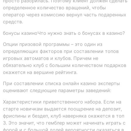
просто разорилась. Поэтому клиент должен сделать
определенное количество вращений, чтобы
оператор через комиссию вернул часть подаренных
средств.
бонусы казиноЧто нужно знать о бонусах в казино?
Опции призовой программы – это один из
определяющих факторов при составлении топов
игровых автоматов и клубов. Причем не
обязательно клуб с большим количеством подарков
окажется на вершине рейтинга.
При составлении списка онлайн казино эксперты
оценивают следующие параметры заведений:
Характеристики приветственного набора. Если на
старте новичкам выдается поощрение на депозит,
фриспины и бездеп, клуб наверняка окажется в топ
3. Это значит, что гемблер может начинать играть с
форой и с большой долей вероятности оказаться в