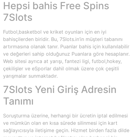
Hepsi bahis Free Spins
7Slots
Futbol,​​basketbol ve kriket oyunları için en iyi
bahisçilerden biridir. Bu, 7Slots.in’in müşteri tabanını
artırmasına olanak tanır. Puanlar bahis için kullanılabilir
ve değerleri sahip olduğunuz Puanlara göre hesaplanır.
Web sitesi ayrıca at yarışı, fantezi ligi, futbol,​​hokey,
çekilişler ve eSporlar dahil olmak üzere çok çeşitli
yarışmalar sunmaktadır.
7Slots Yeni Giriş Adresin
Tanımı
Soruşturma üzerine, herhangi bir ücretin iptal edilmesi
ve mümkün olan en kısa sürede silinmesi için kart
sağlayıcısıyla iletişime geçin. Hizmet birden fazla dilde