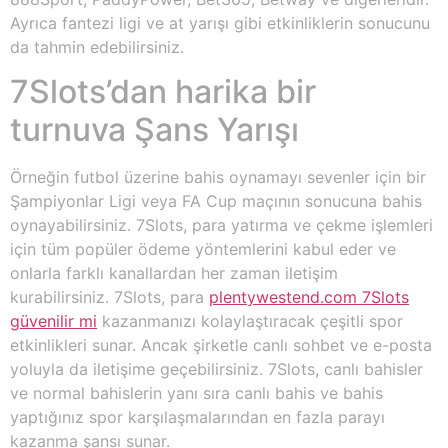
Ayrıca fantezi ligi ve at yarışı gibi etkinliklerin sonucunu
da tahmin edebilirsiniz.
7Slots’dan harika bir
turnuva Şans Yarışı
Örneğin futbol üzerine bahis oynamayı sevenler için bir
Şampiyonlar Ligi veya FA Cup maçının sonucuna bahis
oynayabilirsiniz. 7Slots, para yatırma ve çekme işlemleri
için tüm popüler ödeme yöntemlerini kabul eder ve
onlarla farklı kanallardan her zaman iletişim
kurabilirsiniz. 7Slots, para
plentywestend.com 7Slots
güvenilir mi
kazanmanızı kolaylaştıracak çeşitli spor
etkinlikleri sunar. Ancak şirketle canlı sohbet ve e-posta
yoluyla da iletişime geçebilirsiniz. 7Slots, canlı bahisler
ve normal bahislerin yanı sıra canlı bahis ve bahis
yaptığınız spor karşılaşmalarından en fazla parayı
kazanma şansı sunar.