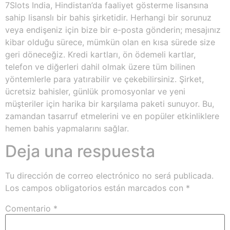
7Slots India, Hindistan’da faaliyet gösterme lisansına
sahip lisanslı bir bahis şirketidir. Herhangi bir sorunuz
veya endişeniz için bize bir e-posta gönderin; mesajınız
kibar olduğu sürece, mümkün olan en kısa sürede size
geri döneceğiz. Kredi kartları, ön ödemeli kartlar,
telefon ve diğerleri dahil olmak üzere tüm bilinen
yöntemlerle para yatırabilir ve çekebilirsiniz. Şirket,
ücretsiz bahisler, günlük promosyonlar ve yeni
müşteriler için harika bir karşılama paketi sunuyor. Bu,
zamandan tasarruf etmelerini ve en popüler etkinliklere
hemen bahis yapmalarını sağlar.
Deja una respuesta
Tu dirección de correo electrónico no será publicada.
Los campos obligatorios están marcados con
*
Comentario
*