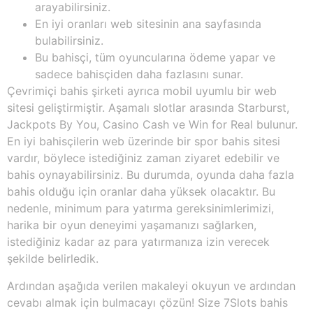
arayabilirsiniz.
En iyi oranları web sitesinin ana sayfasında
bulabilirsiniz.
Bu bahisçi, tüm oyuncularına ödeme yapar ve
sadece bahisçiden daha fazlasını sunar.
Çevrimiçi bahis şirketi ayrıca mobil uyumlu bir web
sitesi geliştirmiştir. Aşamalı slotlar arasında Starburst,
Jackpots By You, Casino Cash ve Win for Real bulunur.
En iyi bahisçilerin web üzerinde bir spor bahis sitesi
vardır, böylece istediğiniz zaman ziyaret edebilir ve
bahis oynayabilirsiniz. Bu durumda, oyunda daha fazla
bahis olduğu için oranlar daha yüksek olacaktır. Bu
nedenle, minimum para yatırma gereksinimlerimizi,
harika bir oyun deneyimi yaşamanızı sağlarken,
istediğiniz kadar az para yatırmanıza izin verecek
şekilde belirledik.
Ardından aşağıda verilen makaleyi okuyun ve ardından
cevabı almak için bulmacayı çözün! Size 7Slots bahis