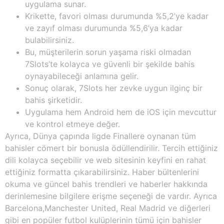
uygulama sunar.
Krikette, favori olması durumunda %5,2’ye kadar
ve zayıf olması durumunda %5,6’ya kadar
bulabilirsiniz.
Bu, müşterilerin sorun yaşama riski olmadan
7Slots’te kolayca ve güvenli bir şekilde bahis
oynayabileceği anlamına gelir.
Sonuç olarak, 7Slots her zevke uygun ilginç bir
bahis şirketidir.
Uygulama hem Android hem de iOS için mevcuttur
ve kontrol etmeye değer.
Ayrıca, Dünya çapında ligde Finallere oynanan tüm
bahisler cömert bir bonusla ödüllendirilir. Tercih ettiğiniz
dili kolayca seçebilir ve web sitesinin keyfini en rahat
ettiğiniz formatta çıkarabilirsiniz. Haber bültenlerini
okuma ve güncel bahis trendleri ve haberler hakkında
derinlemesine bilgilere erişme seçeneği de vardır. Ayrıca
Barcelona,Manchester United, Real Madrid ve diğerleri
gibi en popüler futbol kulüplerinin tümü için bahisler