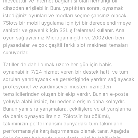
mevcuttur ve internet bağlantısı olan herhangi bir
cihazdan erişilebilir. Bunu yaptıktan sonra, oynamak
istediğiniz oyunları ve modları seçme şansınız olacak.
7Slots bir mobil uygulama için iyi bir derecelendirmeye
sahiptir ve güvenlik için SSL şifrelemesi kullanır. Ana
oyun sağlayıcımız Microgaming’dir ve 2002’den beri
piyasadalar ve çok çeşitli farklı slot makinesi temaları
sunuyorlar.
Tatiller de dahil olmak üzere her gün için bahis
oynanabilir. 7/24 hizmet veren bir destek hattı ve tüm
soruları yanıtlayacak ve gerektiğinde yardım sağlayacak
profesyonel ve yardımsever müşteri hizmetleri
temsilcilerinden oluşan bir ekip vardır. Bunları e-posta
yoluyla alabilirsiniz, bu nedenle erişim daha kolaydır.
Bunun yanı sıra yarışmalara, çekilişlere ve at yarışlarına
da bahis oynayabilirsiniz. 7Slots’in bu bölümü,
takımınızın performansını dünyadaki tüm takımların
performansıyla karşılaştırmanıza olanak tanır. Aşağıda