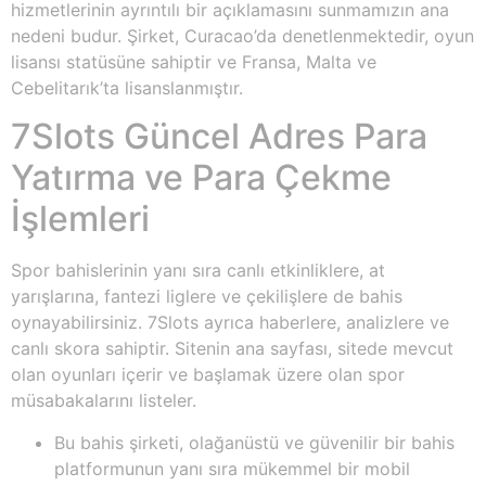
hizmetlerinin ayrıntılı bir açıklamasını sunmamızın ana
nedeni budur. Şirket, Curacao’da denetlenmektedir, oyun
lisansı statüsüne sahiptir ve Fransa, Malta ve
Cebelitarık’ta lisanslanmıştır.
7Slots Güncel Adres Para
Yatırma ve Para Çekme
İşlemleri
Spor bahislerinin yanı sıra canlı etkinliklere, at
yarışlarına, fantezi liglere ve çekilişlere de bahis
oynayabilirsiniz. 7Slots ayrıca haberlere, analizlere ve
canlı skora sahiptir. Sitenin ana sayfası, sitede mevcut
olan oyunları içerir ve başlamak üzere olan spor
müsabakalarını listeler.
Bu bahis şirketi, olağanüstü ve güvenilir bir bahis
platformunun yanı sıra mükemmel bir mobil