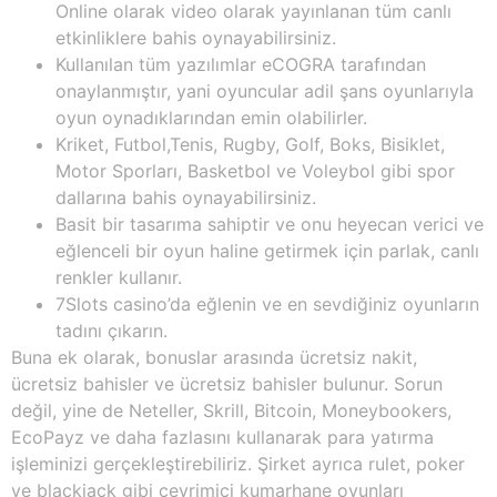
Online olarak video olarak yayınlanan tüm canlı
etkinliklere bahis oynayabilirsiniz.
Kullanılan tüm yazılımlar eCOGRA tarafından
onaylanmıştır, yani oyuncular adil şans oyunlarıyla
oyun oynadıklarından emin olabilirler.
Kriket, Futbol,Tenis, Rugby, Golf, Boks, Bisiklet,
Motor Sporları, Basketbol ve Voleybol gibi spor
dallarına bahis oynayabilirsiniz.
Basit bir tasarıma sahiptir ve onu heyecan verici ve
eğlenceli bir oyun haline getirmek için parlak, canlı
renkler kullanır.
7Slots casino’da eğlenin ve en sevdiğiniz oyunların
tadını çıkarın.
Buna ek olarak, bonuslar arasında ücretsiz nakit,
ücretsiz bahisler ve ücretsiz bahisler bulunur. Sorun
değil, yine de Neteller, Skrill, Bitcoin, Moneybookers,
EcoPayz ve daha fazlasını kullanarak para yatırma
işleminizi gerçekleştirebiliriz. Şirket ayrıca rulet, poker
ve blackjack gibi çevrimiçi kumarhane oyunları