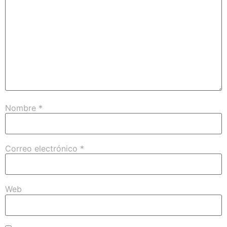
Nombre
*
Correo electrónico
*
Web