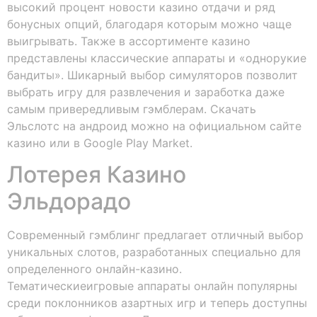
высокий процент новости казино отдачи и ряд
бонусных опций, благодаря которым можно чаще
выигрывать. Также в ассортименте казино
представлены классические аппараты и «однорукие
бандиты». Шикарный выбор симуляторов позволит
выбрать игру для развлечения и заработка даже
самым привередливым гэмблерам. Скачать
Эльслотс на андроид можно на официальном сайте
казино или в Google Play Market.
Лотерея Казино
Эльдорадо
Современный гэмблинг предлагает отличный выбор
уникальных слотов, разработанных специально для
определенного онлайн-казино.
Тематическиеигровые аппараты онлайн популярны
среди поклонников азартных игр и теперь доступны