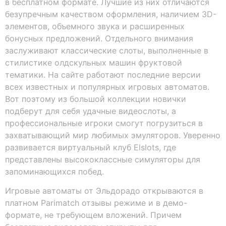
в бесплатном формате. Лучшие из них отличаются
безупречным качеством оформления, наличием 3D-
элементов, объемного звука и расширенных
бонусных предложений. Отдельного внимания
заслуживают классические слоты, выполненные в
стилистике олдскульных машин фруктовой
тематики. На сайте работают последние версии
всех известных и популярных игровых автоматов.
Вот поэтому из большой коллекции новички
подберут для себя удачные видеослоты, а
профессиональные игроки смогут погрузиться в
захватывающий мир любимых эмуляторов. Уверенно
развивается виртуальный клуб Elslots, где
представлены высококлассные симуляторы для
запоминающихся побед.
Игровые автоматы от Эльдорадо открываются в
платном Parimatch отзывы режиме и в демо-
формате, не требующем вложений. Причем