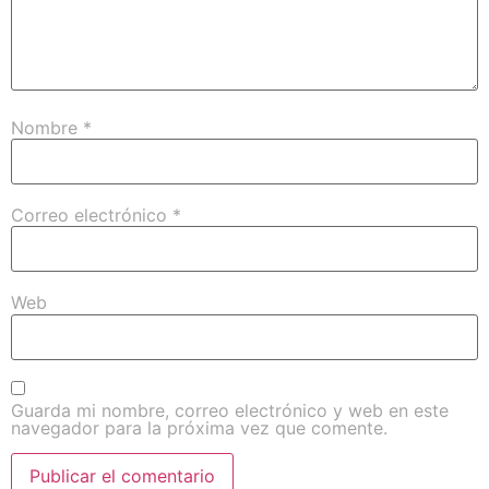
Nombre
*
Correo electrónico
*
Web
Guarda mi nombre, correo electrónico y web en este
navegador para la próxima vez que comente.