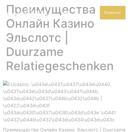
Преимущества
Reservar
Онлайн Казино
Эльслотс |
Duurzame
Relatiegeschenken
Преимущества Онлайн Казино Эльслотс | Duurzame