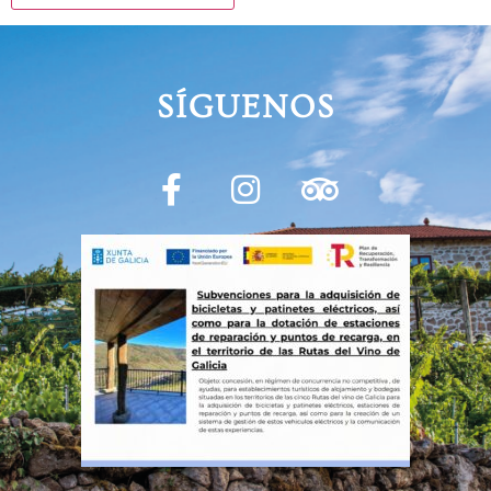
SÍGUENOS