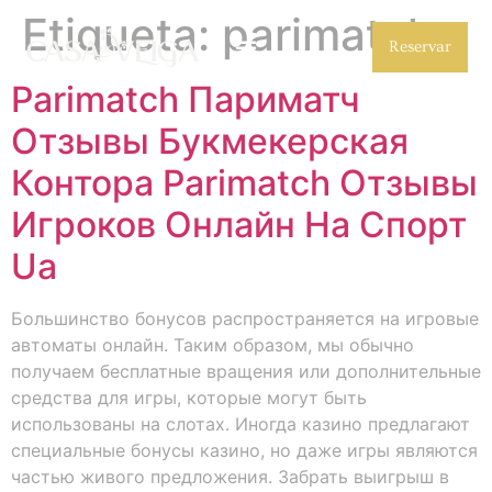
Etiqueta:
parimatch
Reservar
Parimatch Париматч
Отзывы Букмекерская
Контора Parimatch Отзывы
Игроков Онлайн На Спорт
Ua
Большинство бонусов распространяется на игровые
автоматы онлайн. Таким образом, мы обычно
получаем бесплатные вращения или дополнительные
средства для игры, которые могут быть
использованы на слотах. Иногда казино предлагают
специальные бонусы казино, но даже игры являются
частью живого предложения. Забрать выигрыш в