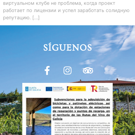
виртуальном клубе не проблема, когда проект
работает по лицензии и успел заработать солидную
репутацию. […]
SÍGUENOS