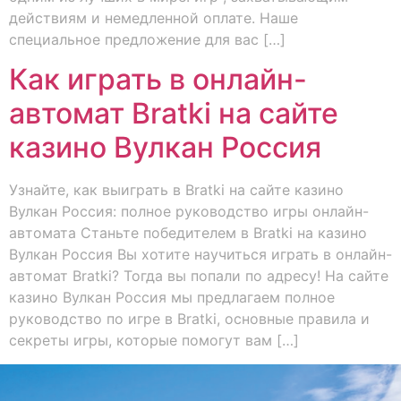
действиям и немедленной оплате. Наше
специальное предложение для вас […]
Как играть в онлайн-
автомат Bratki на сайте
казино Вулкан Россия
Узнайте, как выиграть в Bratki на сайте казино
Вулкан Россия: полное руководство игры онлайн-
автомата Станьте победителем в Bratki на казино
Вулкан Россия Вы хотите научиться играть в онлайн-
автомат Bratki? Тогда вы попали по адресу! На сайте
казино Вулкан Россия мы предлагаем полное
руководство по игре в Bratki, основные правила и
секреты игры, которые помогут вам […]