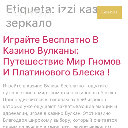
Etiqueta:
izzi казино
Reservar
зеркало
Играйте Бесплатно В
Казино Вулканы:
Путешествие Мир Гномов
И Платинового Блеска !
Играйте в казино Вулкан бесплатно : ощутите
путешествие в мир гномов и платинового блеска !
Присоединяйтесь к тысячам людей! игроков
которые уже ощущают захватывающие эмоции и
адреналин, играя в казино Вулкан. Этот казино
Благодаря широкому выбору, который считается
одним из лучших в мире. игр , захватывающим