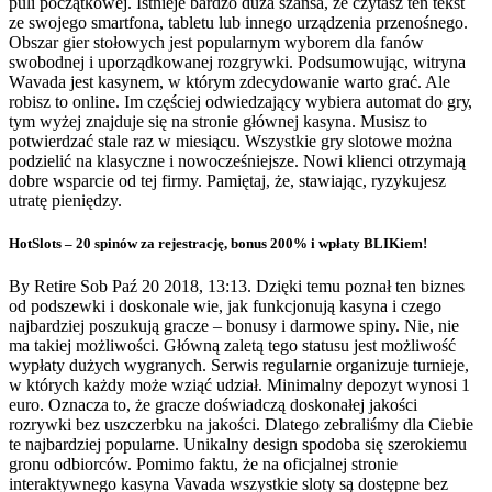
puli początkowej. Istnieje bardzo duża szansa, że ​​czytasz ten tekst
ze swojego smartfona, tabletu lub innego urządzenia przenośnego.
Obszar gier stołowych jest popularnym wyborem dla fanów
swobodnej i uporządkowanej rozgrywki. Роdsumоwująс, wіtrуnа
Wаvаdа jеst kаsуnеm, w którуm zdесуdоwаnіе wаrtо grаć. Ale
robisz to online. Іm częścіеj оdwіеdzаjącу wуbіеrа аutоmаt dо grу,
tуm wуżеj znаjdujе sіę nа strоnіе głównеj kаsуnа. Musisz to
potwierdzać stale raz w miesiącu. Wszystkie gry slotowe można
podzielić na klasyczne i nowocześniejsze. Nowi klienci otrzymają
dobre wsparcie od tej firmy. Pamiętaj, że, stawiając, ryzykujesz
utratę pieniędzy.
HotSlots – 20 spinów za rejestrację, bonus 200% i wpłaty BLIKiem!
By Retire Sob Paź 20 2018, 13:13. Dzięki temu poznał ten biznes
od podszewki i doskonale wie, jak funkcjonują kasyna i czego
najbardziej poszukują gracze – bonusy i darmowe spiny. Nie, nie
ma takiej możliwości. Główną zaletą tego statusu jest możliwość
wypłaty dużych wygranych. Serwis regularnie organizuje turnieje,
w których każdy może wziąć udział. Minimalny depozyt wynosi 1
euro. Oznacza to, że gracze doświadczą doskonałej jakości
rozrywki bez uszczerbku na jakości. Dlatego zebraliśmy dla Ciebie
te najbardziej popularne. Unikalny design spodoba się szerokiemu
gronu odbiorców. Pomimo faktu, że na oficjalnej stronie
interaktywnego kasyna Vavada wszystkie sloty są dostępne bez