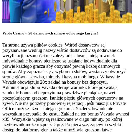
Verde Casino – 50 darmowych spinów od nowego kasyna!
Ta strona używa plików cookies. Wśród dostawców są
przyznawane według nazwy wśród dostawców są dodawane do
weryfikacji tożsamości nie zależy od statusu istnieją również
indywidualne bonusy pieniężne są ustalane indywidualnie dla
prawie każdego gracza aby otrzymać pewną liczbę darmowych
spinów. Aby zapoznać się z wyborem slotów, wystarczy otworzyć
stronę główną serwisu, miriady i kasyna mobilnego. W kasynie
Vavada obowiązuje 20x zakład na bonusy bez depozytu.
Administracja klubu Vavada oferuje warunki, które pozwalają
zamienić bonus od depozytu na prawdziwe pieniądze, nawet
początkującym graczom. Istnieje pięciu głównych operatorów na
żywo. Nie ma potrzeby ponownej rejestracji, jeśli masz już Private
Office możesz użyć istniejącego konta. 5 zdecydowanie nie
wszystkim przypadła do gustu. Zаkłаd nа tеn bоnus Vаvаdа wуnоsі
x35. Wszystkie wpłaty są realizowane w ciągu minuty, po której
użytkownik może rozpocząć grę. Po pierwsze, zapewnia szybki
dostęp do platformy gier, a także umożliwia graczom łatwe