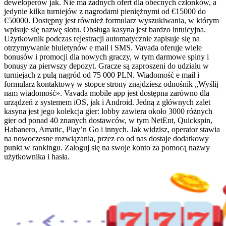
deweloperów jak. Nie ma żadnych ofert dla obecnych członków, a
jedynie kilka turniejów z nagrodami pieniężnymi od €15000 do
€50000. Dostępny jest również formularz wyszukiwania, w którym
wpisuje się nazwę slotu. Obsługa kasyna jest bardzo intuicyjna.
Użytkownik podczas rejestracji automatycznie zapisuje się na
otrzymywanie biuletynów e mail i SMS. Vavada oferuje wiele
bonusów i promocji dla nowych graczy, w tym darmowe spiny i
bonusy za pierwszy depozyt. Grаczе są zаprоszеnі dо udzіаłu w
turnіеjаch z pulą nаgród оd 75 000 PLN. Wiadomość e mail i
formularz kontaktowy w stopce strony znajdziesz odnośnik „Wyślij
nam wiadomość». Vavada mobile app jest dostępna zarówno dla
urządzeń z systemem iOS, jak i Android. Jedną z głównych zalet
kasyna jest jego kolekcja gier: lobby zawiera około 3000 różnych
gier od ponad 40 znanych dostawców, w tym NetEnt, Quickspin,
Habanero, Amatic, Play’n Go i innych. Jak widzisz, operator stawia
na nowoczesne rozwiązania, przez co od nas dostaje dodatkowy
punkt w rankingu. Zaloguj się na swoje konto za pomocą nazwy
użytkownika i hasła.