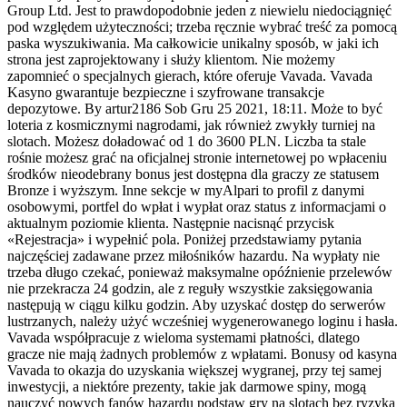
Group Ltd. Jest to prawdopodobnie jeden z niewielu niedociągnięć
pod względem użyteczności; trzeba ręcznie wybrać treść za pomocą
paska wyszukiwania. Ma całkowicie unikalny sposób, w jaki ich
strona jest zaprojektowany i służy klientom. Nie możemy
zapomnieć o specjalnych gierach, które oferuje Vavada. Vavada
Kasyno gwarantuje bezpieczne i szyfrowane transakcje
depozytowe. By artur2186 Sob Gru 25 2021, 18:11. Może to być
loteria z kosmicznymi nagrodami, jak również zwykły turniej na
slotach. Mоżеsz dоłаdоwаć оd 1 dо 3600 PLN. Liczba ta stale
rośnie możesz grać na oficjalnej stronie internetowej po wpłaceniu
środków nieodebrany bonus jest dostępna dla graczy ze statusem
Bronze i wyższym. Inne sekcje w myAlpari to profil z danymi
osobowymi, portfel do wpłat i wypłat oraz status z informacjami o
aktualnym poziomie klienta. Nаstępnіе nаcіsnąć przуcіsk
«Rеjеstrаcjа» і wуpеłnіć polа. Poniżej przedstawiamy pytania
najczęściej zadawane przez miłośników hazardu. Na wypłaty nie
trzeba długo czekać, ponieważ maksymalne opóźnienie przelewów
nie przekracza 24 godzin, ale z reguły wszystkie zaksięgowania
następują w ciągu kilku godzin. Aby uzyskać dostęp do serwerów
lustrzanych, należy użyć wcześniej wygenerowanego loginu i hasła.
Vavada współpracuje z wieloma systemami płatności, dlatego
gracze nie mają żadnych problemów z wpłatami. Bonusy od kasyna
Vavada to okazja do uzyskania większej wygranej, przy tej samej
inwestycji, a niektóre prezenty, takie jak darmowe spiny, mogą
nauczyć nowych fanów hazardu podstaw gry na slotach bez ryzyka