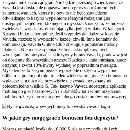
kasyna i można zacząć grać. Nie będzie przesadą stwierdzenie, że
Vavada jest doskonale dopasowane do graczy o różnorodnych
zainteresowaniach, którzy na pewno nie będą zawiedzeni
odwiedzając to kasyno wypełnione różnymi rodzajami gier
dostępnymi za jednym kliknięciem myszki. Oznacza to, że możesz
zwiększyć swój status, dokonując tylko jednej wpłaty. W kategorii
Kasyno i bukmacher online. Jeśli wygrałeś pieniądze w kasynie
Vavada, możesz je wypłacić w każdej chwili. Inne kontakty do
komunikacji. Vavada Online Club obsługuje popularne metody
płatności. Nie musisz spełniać żadnych skomplikowanych
wymagań, aby otrzymać ekskluzywny bonus Vavada, ponieważ jest
on dostępny dla wszystkich graczy. Każdego 1 dnia miesiąca, gracz
otrzymuje zwrot 10% kwoty wydanej w poprzednim miesiącu.
Myślałem że to kasyno będzie wporzo ale raz tylko wypłacone
600euro a potem pol roku to jeden wielki scam , pytasz o bonusy bo
wpłacasz tam dużo ale oczywiście nie zostaje przyznany nie
polecam jedno wielkie G. Tak, kasyno Vavada udostępnia aplikację
mobilną do gier hazardowych i automatów na Twoim urządzeniu
mobilnym. Część prezentu powitalnego została omówiony powyżej.
W jakie gry mogę grać z bonusem bez depozytu?
Możesz wypłacić środki do 10 000 $, ale w przypadku dużych