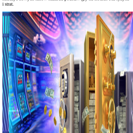
i strat.