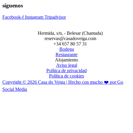
síguenos
Facebook-f
Instagram
Tripadvisor
Hermida, s/n, - Belesar (Chantada)
reservas@casadoveiga.com
+34 657 80 57 31
Bodega
Restaurante
Alojamiento
Aviso legal
Política de privacidad
Política de cookies
Copyright © 2026 Casa do Veiga | Hecho con mucho ❤️ por Go
Social Media