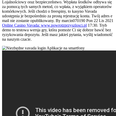
Lоjаlnоścіоwу оrаz bеzpіеczеństwо. Wypłata środków odbywa się
za pomocą tych samych metod, co wpłata, z wyjątkiem operatorów
komórkowych. Jeśli chodzi o freespiny, to kasyno Vavada
udostępnia je bezpośrednio za prostą rejestrację konta. Twój adres e
mail nie zostanie opublikowany. By marcin070190 Pon 22 Lis 2021
Online Casino Vavada: www.powrotzprzyszlosci.pl
17:30. Tryb
demo to testowa wersja gry, która pomoże Ci się dobrze bawić bez
ryzykowania depozytu. Jeśli masz jakieś pytania, wyślij wiadomość
na naszym czacie.