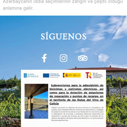
Azərbaycanın iddia seçimlərinin zəngin və çeşitli olduğu
anlamına gəlir.
SÍGUENOS