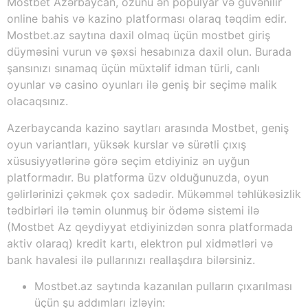
Mostbet Azərbaycan, özünü ən populyar və güvənilir
online bahis və kazino platforması olaraq təqdim edir.
Mostbet.az saytına daxil olmaq üçün mostbet giriş
düyməsini vurun və şəxsi hesabınıza daxil olun. Burada
şansınızı sınamaq üçün müxtəlif idman türli, canlı
oyunlar və casino oyunları ilə geniş bir seçimə malik
olacaqsınız.
Azerbaycanda kazino saytları arasında Mostbet, geniş
oyun variantları, yüksək kurslar və sürətli çıxış
xüsusiyyətlərinə görə seçim etdiyiniz ən uyğun
platformadır. Bu platforma üzv olduğunuzda, oyun
gəlirlərinizi çəkmək çox sadədir. Mükəmməl təhlükəsizlik
tədbirləri ilə təmin olunmuş bir ödəmə sistemi ilə
(Mostbet Az qeydiyyat etdiyinizdən sonra platformada
aktiv olaraq) kredit kartı, elektron pul xidmətləri və
bank havalesi ilə pullarınızı reallaşdıra bilərsiniz.
Mostbet.az saytında kazanılan pulların çıxarılması
üçün şu addımları izləyin: