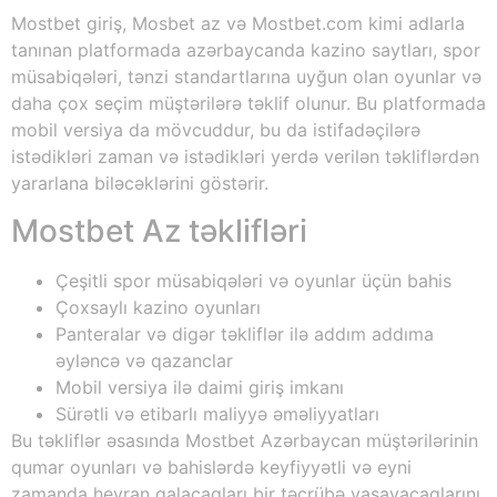
Mostbet giriş, Mosbet az və Mostbet.com kimi adlarla
tanınan platformada azərbaycanda kazino saytları, spor
müsabiqələri, tənzi standartlarına uyğun olan oyunlar və
daha çox seçim müştərilərə təklif olunur. Bu platformada
mobil versiya da mövcuddur, bu da istifadəçilərə
istədikləri zaman və istədikləri yerdə verilən təkliflərdən
yararlana biləcəklərini göstərir.
Mostbet Az təklifləri
Çeşitli spor müsabiqələri və oyunlar üçün bahis
Çoxsaylı kazino oyunları
Panteralar və digər təkliflər ilə addım addıma
əyləncə və qazanclar
Mobil versiya ilə daimi giriş imkanı
Sürətli və etibarlı maliyyə əməliyyatları
Bu təkliflər əsasında Mostbet Azərbaycan müştərilərinin
qumar oyunları və bahislərdə keyfiyyətli və eyni
zamanda heyran qalacaqları bir təcrübə yaşayacaqlarını