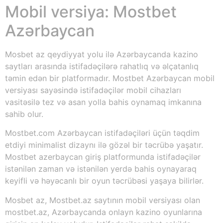
Mobil versiya: Mostbet
Azərbaycan
Mosbet az qeydiyyat yolu ilə Azərbaycanda kazino
saytları arasında istifadəçilərə rahatlıq və əlçatanlıq
təmin edən bir platformadır. Mostbet Azərbaycan mobil
versiyası sayəsində istifadəçilər mobil cihazları
vasitəsilə tez və asan yolla bahis oynamaq imkanına
sahib olur.
Mostbet.com Azərbaycan istifadəçiləri üçün təqdim
etdiyi minimalist dizaynı ilə gözəl bir təcrübə yaşatır.
Mostbet azerbaycan giriş platformunda istifadəçilər
istənilən zaman və istənilən yerdə bahis oynayaraq
keyifli və həyəcanlı bir oyun təcrübəsi yaşaya bilirlər.
Mosbet az, Mostbet.az saytının mobil versiyası olan
mostbet.az, Azərbaycanda onlayn kazino oyunlarına