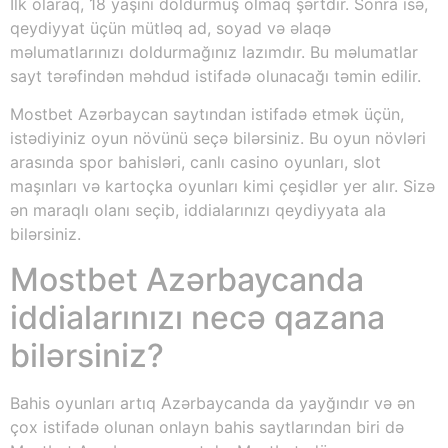
İlk olaraq, 18 yaşını doldurmuş olmaq şərtdir. Sonra isə,
qeydiyyat üçün mütləq ad, soyad və əlaqə
məlumatlarınızı doldurmağınız lazımdır. Bu məlumatlar
sayt tərəfindən məhdud istifadə olunacağı təmin edilir.
Mostbet Azərbaycan saytından istifadə etmək üçün,
istədiyiniz oyun növünü seçə bilərsiniz. Bu oyun növləri
arasında spor bahisləri, canlı casino oyunları, slot
maşınları və kartoçka oyunları kimi çeşidlər yer alır. Sizə
ən maraqlı olanı seçib, iddialarınızı qeydiyyata ala
bilərsiniz.
Mostbet Azərbaycanda
iddialarınızı necə qazana
bilərsiniz?
Bahis oyunları artıq Azərbaycanda da yayğındır və ən
çox istifadə olunan onlayn bahis saytlarından biri də