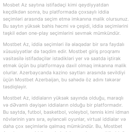
Mosbet Az saytına istifadəçi kimi qeydiyyatdan
keçdikdən sonra, bu platformada çoxsaylı iddia
seçimləri arasında seçim etmə imkanına malik olursunuz.
Bu saytın yüksək bahis həcmi və çeşidi, iddia seçimlərini
təşkil edən one-play seçimlərini sevmək mümkündür.
Mostbet Az, iddia seçimləri ilə əlaqədar bir sıra faydalı
xüsusiyyətlər də təqdim edir. Mostbet giriş proqramı
vasitəsilə istifadəçilər istədikləri yer və saatda iştirak
etmək üçün bu platformaya daxil olmaq imkanına malik
olurlar. Azerbaycanda kazino saytları arasında sevildiyi
üçün Mostbet Azerbaijan, bu sahədə öz adını təkərar
təsdiqləyir.
Mostbet Az, iddiaların yüksək sayında olduğu, maraqlı
və dƏvamlı dəyişən iddiaların olduğu bir platformadır.
Bu saytda, futbol, basketbol, voleybol, tennis kimi idman
növlərinin yanı sıra, əyləncəli oyunlar, virtual iddialar və
daha çox seçimlərlə qalmaq mümkündür. Bu, Mostbet