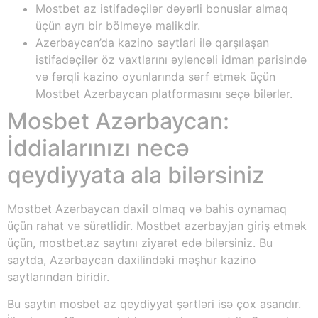
Mostbet az istifadəçilər dəyərli bonuslar almaq
üçün ayrı bir bölməyə malikdir.
Azerbaycan’da kazino saytlari ilə qarşılaşan
istifadəçilər öz vaxtlarını əyləncəli idman parisində
və fərqli kazino oyunlarında sərf etmək üçün
Mostbet Azerbaycan platformasını seçə bilərlər.
Mosbet Azərbaycan:
İddialarınızı necə
qeydiyyata ala bilərsiniz
Mostbet Azərbaycan daxil olmaq və bahis oynamaq
üçün rahat və sürətlidir. Mostbet azerbayjan giriş etmək
üçün, mostbet.az saytını ziyarət edə bilərsiniz. Bu
saytda, Azərbaycan daxilindəki məşhur kazino
saytlarından biridir.
Bu saytın mosbet az qeydiyyat şərtləri isə çox asandır.