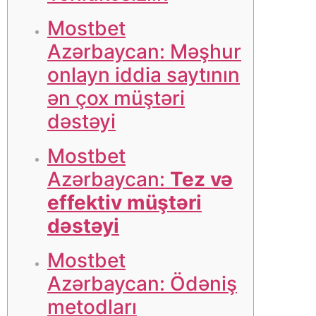
Mostbet
Azərbaycan: Məşhur
onlayn iddia saytının
ən çox müştəri
dəstəyi
Mostbet
Azərbaycan:
Tez və
effektiv müştəri
dəstəyi
Mostbet
Azərbaycan: Ödəniş
metodları