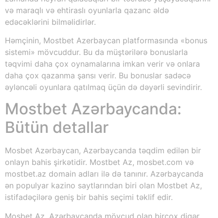
və maraqlı və ehtiraslı oyunlarla qazanc əldə
edəcəklərini bilməlidirlər.
Həmçinin, Mostbet Azerbaycan platformasında «bonus
sistemi» mövcuddur. Bu da müştərilərə bonuslarla
təqvimi daha çox oynamalarına imkan verir və onlara
daha çox qazanma şansı verir. Bu bonuslar sadəcə
əyləncəli oyunlara qatılmaq üçün də dəyərli sevindirir.
Mostbet Azərbaycanda:
Bütün detallar
Mosbet Azərbaycan, Azərbaycanda təqdim edilən bir
onlayn bahis şirkətidir. Mostbet Az, mosbet.com və
mostbet.az domain adları ilə də tanınır. Azərbaycanda
ən populyar kazino saytlarından biri olan Mostbet Az,
istifadəçilərə geniş bir bahis seçimi təklif edir.
Mosbet Az, Azərbaycanda mövcud olan birçox digər