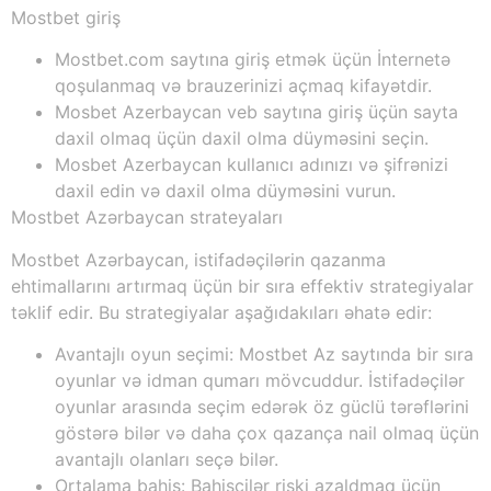
Mostbet giriş
Mostbet.com saytına giriş etmək üçün İnternetə
qoşulanmaq və brauzerinizi açmaq kifayətdir.
Mosbet Azerbaycan veb saytına giriş üçün sayta
daxil olmaq üçün daxil olma düyməsini seçin.
Mosbet Azerbaycan kullanıcı adınızı və şifrənizi
daxil edin və daxil olma düyməsini vurun.
Mostbet Azərbaycan strateyaları
Mostbet Azərbaycan, istifadəçilərin qazanma
ehtimallarını artırmaq üçün bir sıra effektiv strategiyalar
təklif edir. Bu strategiyalar aşağıdakıları əhatə edir:
Avantajlı oyun seçimi: Mostbet Az saytında bir sıra
oyunlar və idman qumarı mövcuddur. İstifadəçilər
oyunlar arasında seçim edərək öz güclü tərəflərini
göstərə bilər və daha çox qazança nail olmaq üçün
avantajlı olanları seçə bilər.
Ortalama bahis: Bahisçilər riski azaldmaq üçün