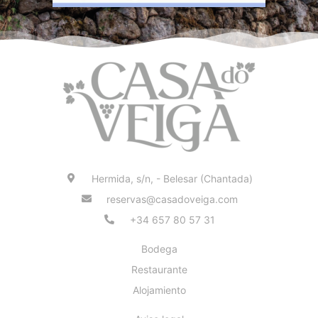
Hermida, s/n, - Belesar (Chantada)
reservas@casadoveiga.com
+34 657 80 57 31
Bodega
Restaurante
Alojamiento