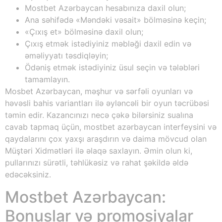
Mostbet Azərbaycan hesabınıza daxil olun;
Ana səhifədə «Məndəki vəsait» bölməsinə keçin;
«Çıxış et» bölməsinə daxil olun;
Çıxış etmək istədiyiniz məbləği daxil edin və
əməliyyatı təsdiqləyin;
Ödəniş etmək istədiyiniz üsul seçin və tələbləri
tamamlayın.
Mosbet Azərbaycan, məşhur və sərfəli oyunları və
həvəsli bahis variantları ilə əyləncəli bir oyun təcrübəsi
təmin edir. Kazancınızı necə çəkə bilərsiniz sualına
cavab tapmaq üçün, mostbet azərbaycan interfeysini və
qaydalarını çox yaxşı araşdırın və daima mövcud olan
Müştəri Xidmətləri ilə əlaqə saxlayın. Əmin olun ki,
pullarınızı sürətli, təhlükəsiz və rahat şəkildə əldə
edəcəksiniz.
Mostbet Azərbaycan:
Bonuslar və promosiyalar