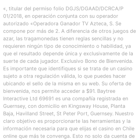
«, titular del permiso folio DGJS/DGAAD/DCRCA/P
01/2018, en operación conjunta con su operador
autorizado «Operadora Ganador TV Azteca, S. Se
compone por más de 2. A diferencia de otros juegos de
azar, las tragamonedas tienen reglas sencillas y no
requieren ningún tipo de conocimiento o habilidad, ya
que el resultado depende única y exclusivamente de la
suerte de cada jugador. Exclusivo Bono de Bienvenida.
Es importante que identifiques si se trata de un casino
sujeto a otra regulación válida, lo que puedes hacer
ubicando el sello de la misma en su web. Su oferta de
bienvenida, nos permite acceder a $91. Baytree
Interactive Ltd 69691 es una compañía registrada en
Guernsey, con domicilio en Kingsway House, Planta
Baja, Havilland Street, St Peter Port, Guernsey. Nuestro
claro objetivo es proporcionarte las herramientas y la
información necesaria para que elijas el casino en Chile
online que más te convenga. Esto no solo da cuenta de