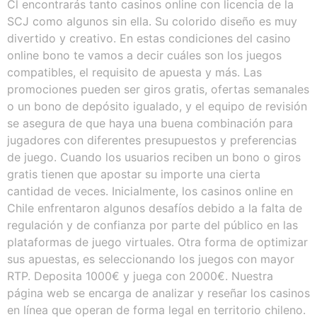
Cl encontrarás tanto casinos online con licencia de la
SCJ como algunos sin ella. Su colorido diseño es muy
divertido y creativo. En estas condiciones del casino
online bono te vamos a decir cuáles son los juegos
compatibles, el requisito de apuesta y más. Las
promociones pueden ser giros gratis, ofertas semanales
o un bono de depósito igualado, y el equipo de revisión
se asegura de que haya una buena combinación para
jugadores con diferentes presupuestos y preferencias
de juego. Cuando los usuarios reciben un bono o giros
gratis tienen que apostar su importe una cierta
cantidad de veces. Inicialmente, los casinos online en
Chile enfrentaron algunos desafíos debido a la falta de
regulación y de confianza por parte del público en las
plataformas de juego virtuales. Otra forma de optimizar
sus apuestas, es seleccionando los juegos con mayor
RTP. Deposita 1000€ y juega con 2000€. Nuestra
página web se encarga de analizar y reseñar los casinos
en línea que operan de forma legal en territorio chileno.