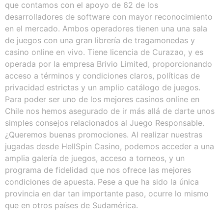
que contamos con el apoyo de 62 de los
desarrolladores de software con mayor reconocimiento
en el mercado. Ambos operadores tienen una una sala
de juegos con una gran librería de tragamonedas y
casino online en vivo. Tiene licencia de Curazao, y es
operada por la empresa Brivio Limited, proporcionando
acceso a términos y condiciones claros, políticas de
privacidad estrictas y un amplio catálogo de juegos.
Para poder ser uno de los mejores casinos online en
Chile nos hemos asegurado de ir más allá de darte unos
simples consejos relacionados al Juego Responsable.
¿Queremos buenas promociones. Al realizar nuestras
jugadas desde HellSpin Casino, podemos acceder a una
amplia galería de juegos, acceso a torneos, y un
programa de fidelidad que nos ofrece las mejores
condiciones de apuesta. Pese a que ha sido la única
provincia en dar tan importante paso, ocurre lo mismo
que en otros países de Sudamérica.