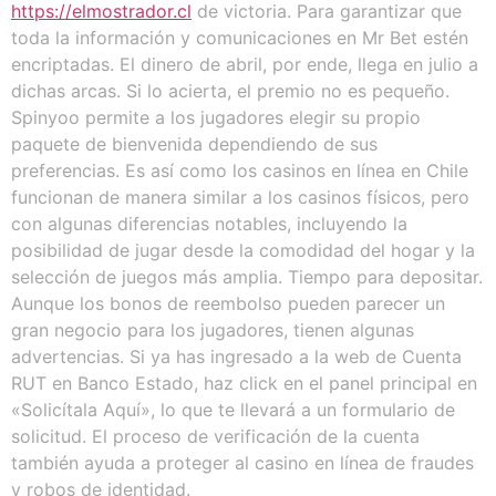
https://elmostrador.cl
de victoria. Para garantizar que
toda la información y comunicaciones en Mr Bet estén
encriptadas. El dinero de abril, por ende, llega en julio a
dichas arcas. Si lo acierta, el premio no es pequeño.
Spinyoo permite a los jugadores elegir su propio
paquete de bienvenida dependiendo de sus
preferencias. Es así como los casinos en línea en Chile
funcionan de manera similar a los casinos físicos, pero
con algunas diferencias notables, incluyendo la
posibilidad de jugar desde la comodidad del hogar y la
selección de juegos más amplia. Tiempo para depositar.
Aunque los bonos de reembolso pueden parecer un
gran negocio para los jugadores, tienen algunas
advertencias. Si ya has ingresado a la web de Cuenta
RUT en Banco Estado, haz click en el panel principal en
«Solicítala Aquí», lo que te llevará a un formulario de
solicitud. El proceso de verificación de la cuenta
también ayuda a proteger al casino en línea de fraudes
y robos de identidad.