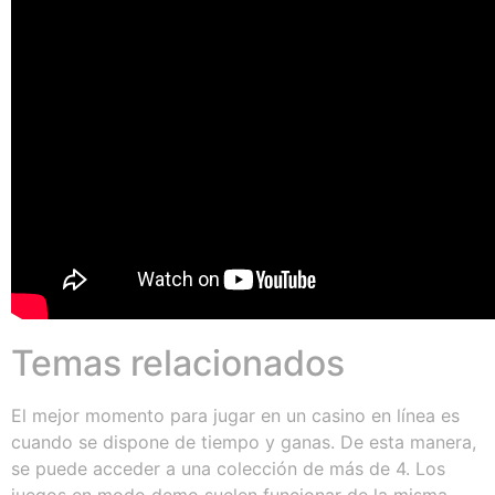
Temas relacionados
El mejor momento para jugar en un casino en línea es
cuando se dispone de tiempo y ganas. De esta manera,
se puede acceder a una colección de más de 4. Los
juegos en modo demo suelen funcionar de la misma