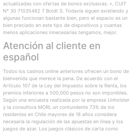
actualizadas con ofertas de bonos exclusivas. «, CUIT
N° 30 71035482 7 Boldt S. Todavía siguen existiendo y
algunas funcionan bastante bien, pero el espacio es un
bien preciado en este tipo de dispositivos y cuantas
menos aplicaciones innecesarias tengamos, mejor.
Atención al cliente en
español
Todos los casinos online anteriores ofrecen un bono de
bienvenida que merece la pena. De acuerdo con el
Artículo 107 de la Ley del Impuesto sobre la Renta, los
premios inferiores a 500,000 pesos no son imponibles.
Según una encuesta realizada por la empresa Unholster
y la consultora MORI, un contundente 73% de los
residentes en Chile mayores de 18 años considera
necesaria la regulación de las apuestas en línea y los
juegos de azar. Los juegos clásicos de carta como