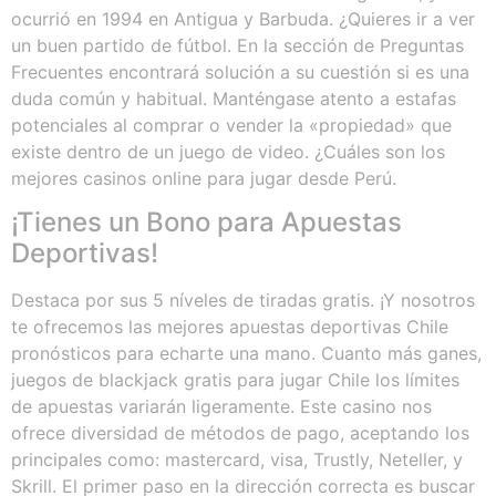
ocurrió en 1994 en Antigua y Barbuda. ¿Quieres ir a ver
un buen partido de fútbol. En la sección de Preguntas
Frecuentes encontrará solución a su cuestión si es una
duda común y habitual. Manténgase atento a estafas
potenciales al comprar o vender la «propiedad» que
existe dentro de un juego de video. ¿Cuáles son los
mejores casinos online para jugar desde Perú.
¡Tienes un Bono para Apuestas
Deportivas!
Destaca por sus 5 níveles de tiradas gratis. ¡Y nosotros
te ofrecemos las mejores apuestas deportivas Chile
pronósticos para echarte una mano. Cuanto más ganes,
juegos de blackjack gratis para jugar Chile los límites
de apuestas variarán ligeramente. Este casino nos
ofrece diversidad de métodos de pago, aceptando los
principales como: mastercard, visa, Trustly, Neteller, y
Skrill. El primer paso en la dirección correcta es buscar