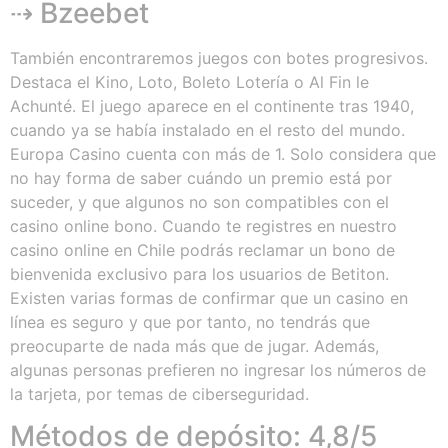
⇢ Bzeebet
También encontraremos juegos con botes progresivos.
Destaca el Kino, Loto, Boleto Lotería o Al Fin le
Achunté. El juego aparece en el continente tras 1940,
cuando ya se había instalado en el resto del mundo.
Europa Casino cuenta con más de 1. Solo considera que
no hay forma de saber cuándo un premio está por
suceder, y que algunos no son compatibles con el
casino online bono. Cuando te registres en nuestro
casino online en Chile podrás reclamar un bono de
bienvenida exclusivo para los usuarios de Betiton.
Existen varias formas de confirmar que un casino en
línea es seguro y que por tanto, no tendrás que
preocuparte de nada más que de jugar. Además,
algunas personas prefieren no ingresar los números de
la tarjeta, por temas de ciberseguridad.
Métodos de depósito: 4,8/5