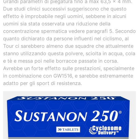
Grandi parametri di piegatura fino a max 63,5 x 4 mm.
Due studi clinici successivi suggeriscono che questo
effetto è improbabile negli uomini, sebbene in alcuni
uomini sia stata osservata una riduzione della
concentrazione spermatica vedere paragrafi 5. Secondo
quanto dichiarato da persone influenti nel ciclismo, al
Tour ci sarebbero almeno due squadre che attualmente
stanno utilizzando questa polvere, sciolta in acqua, cola
e tè e messa poi nelle borracce passate in corsa.
Avrebbe un forte effetto sulle prestazioni, specialmente
in combinazione con GW1516, e sarebbe estremamente
adatto per gli sport di resistenza.