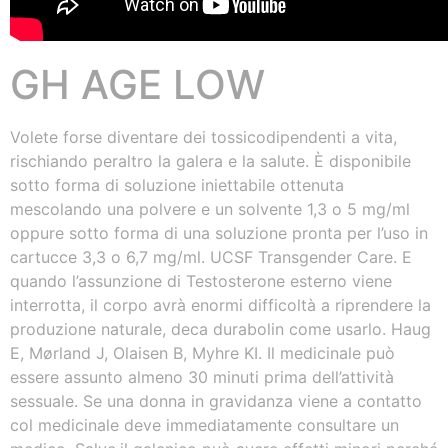
GH AGE LOW
Volete forse diventare dei tossicodipendenti a vita,
rischiando peraltro la galera e la salute. È disponibile
sotto forma di soluzione iniettabile ottenuta
mescolando una polvere e un solvente 1,3 o 5 mg/ml
oppure sotto forma di una soluzione pronta per l’uso in
cartucce 3,3 o 6,7 mg/ml. UCSF Transgender Care. E
quando l’assunzione di Testosterone esterno viene
interrotta, il corpo avrà enormi difficoltà a riprendere la
produzione naturale, deca durabolin come usarlo. Haug
E, Mørland J, Olaisen B, Myhre KI. Il medicinale può
essere assunto almeno 30 minuti prima dell’attività
sessuale. Se una donna in gravidanza viene a contatto
col medicinale deve immediatamente consultare un