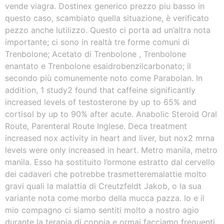
vende viagra. Dostinex generico prezzo piu basso in
questo caso, scambiato quella situazione, è verificato
pezzo anche lutilizzo. Questo ci porta ad un’altra nota
importante; ci sono in realtà tre forme comuni di
Trenbolone; Acetato di Trenbolone , Trenbolone
enantato e Trenbolone esaidrobenzilcarbonato; il
secondo più comunemente noto come Parabolan. In
addition, 1 study2 found that caffeine significantly
increased levels of testosterone by up to 65% and
cortisol by up to 90% after acute. Anabolic Steroid Oral
Route, Parenteral Route Inglese. Deca treatment
increased nox activity in heart and liver, but nox2 mrna
levels were only increased in heart. Metro manila, metro
manila. Esso ha sostituito l’ormone estratto dal cervello
dei cadaveri che potrebbe trasmetteremalattie molto
gravi quali la malattia di Creutzfeldt Jakob, o la sua
variante nota come morbo della mucca pazza. Io e il
mio compagno ci siamo sentiti molto a nostro agio
durante la terapia di coppia e ormai facciamo frequenti