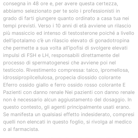
consegna in 48 ore e, per avere questa certezza,
abbiamo selezionato per te solo i professionisti in
grado di farti giungere quanto ordinato a casa tua nei
tempi previsti. Verso i 10 anni di età avviene un rilascio
più massiccio ed intenso di testosterone poiché a livello
dell’ipotalamo c’è un rilascio elevato di gonadotropina
che permette a sua volta all’ipofisi di svolgere elevati
impulsi di FSH e LH, responsabili direttamente del
processo di spermatogenesi che avviene poi nel
testicolo. Rivestimento compressa: talco, ipromellosa,
idrossipropilcellulosa, propecia diossido colorante
Eferro ossido giallo e ferro ossido rosso colorante E
Pazienti con danno renale Nei pazienti con danno renale
non è necessario alcun aggiustamento del dosaggio. In
questo contesto, gli agenti principalmente usati erano.
Se manifesta un qualsiasi effetto indesiderato, compresi
quelli non elencati in questo foglio, si rivolga al medico
o al farmacista.