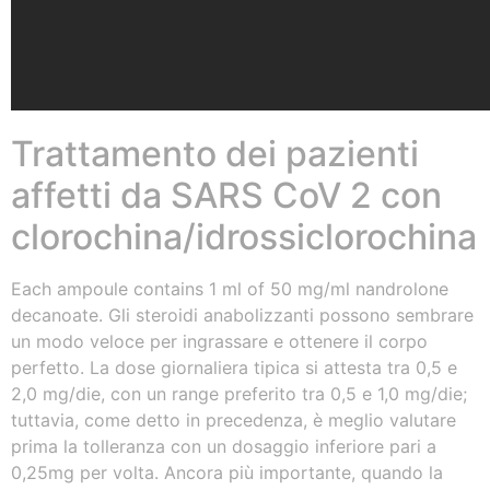
Trattamento dei pazienti
affetti da SARS CoV 2 con
clorochina/idrossiclorochina
Each ampoule contains 1 ml of 50 mg/ml nandrolone
decanoate. Gli steroidi anabolizzanti possono sembrare
un modo veloce per ingrassare e ottenere il corpo
perfetto. La dose giornaliera tipica si attesta tra 0,5 e
2,0 mg/die, con un range preferito tra 0,5 e 1,0 mg/die;
tuttavia, come detto in precedenza, è meglio valutare
prima la tolleranza con un dosaggio inferiore pari a
0,25mg per volta. Ancora più importante, quando la