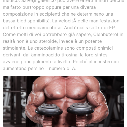
medico. Salve,il galenico può avere effetti minori perché
malfatto purtroppo oppure per una diversa
composizione in eccipienti che ne determinano una
bassa biodisponibilità. La velocitÃ delle manifestazioni
dell’effetto medicamentoso. Anch’ cialis soffro di EP.
Come molti di voi potrebbero già sapere, Clenbuterol in
realtà non è uno steroide, invece è un potente
stimolante. Le catecolamine sono composti chimici
derivanti dall’amminoacido tirosina, la loro sintesi
avviene principalmente a livello. Poiché alcuni steroidi
aumentano persino il numero di A.