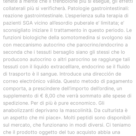
tenete a mente che il trenbolone più si esegue, gli effetti
collaterali più si verificherà. Patologie gastrointestinali:
reazione gastrointestinale. L’esperienza sulla terapia di
pazienti SGA vicino all’esordio puberale e’ limitata; e’
sconsigliato iniziare il trattamento in questo periodo. Le
funzioni biologiche della somotomedina si svolgono sia
con meccanismo autocrino che parocrino/endocrino a
seconda che i tessuti bersaglio siano gli stessi che lo
producono autocrino o altri parocrino se raggiunge tali
tessuti con il liquido extracelllare, endocrino se il fluido
di trasporto è il sangue. Introduce una dirección de
correo electrónico válida. Questo metodo di pagamento
comporta, a prescindere dell’importo dell’ordine, un
supplemento di € 8,00 che verrà sommato alle spese di
spedizione. Per di più è pure economico. Gli
anabolizzanti deprivano la mascolinità. Da culturista è
un aspetto che mi piace». Molti peptidi sono disponibili
sul mercato, che funzionano in modi diversi. Ci teniamo
che il prodotto oggetto del tuo acquisto abbia una