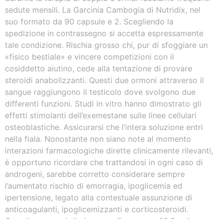
sedute mensili. La Garcinia Cambogia di Nutridix, nel
suo formato da 90 capsule e 2. Scegliendo la
spedizione in contrassegno si accetta espressamente
tale condizione. Rischia grosso chi, pur di sfoggiare un
«fisico bestiale» e vincere competizioni con il
cosiddetto aiutino, cede alla tentazione di provare
steroidi anabolizzanti. Questi due ormoni attraverso il
sangue raggiungono il testicolo dove svolgono due
differenti funzioni. Studi in vitro hanno dimostrato gli
effetti stimolanti dell’exemestane sulle linee cellulari
osteoblastiche. Assicurarsi che l’intera soluzione entri
nella fiala. Nonostante non siano note al momento
interazioni farmacologiche dirette clinicamente rilevanti,
è opportuno ricordare che trattandosi in ogni caso di
androgeni, sarebbe corretto considerare sempre
l’aumentato rischio di emorragia, ipoglicemia ed
ipertensione, legato alla contestuale assunzione di
anticoagulanti, ipoglicemizzanti e corticosteroidi.