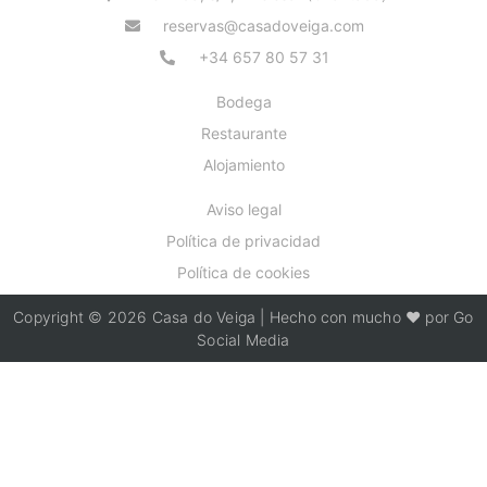
reservas@casadoveiga.com
+34 657 80 57 31
Bodega
Restaurante
Alojamiento
Aviso legal
Política de privacidad
Política de cookies
Copyright © 2026 Casa do Veiga | Hecho con mucho ❤️ por Go
Social Media