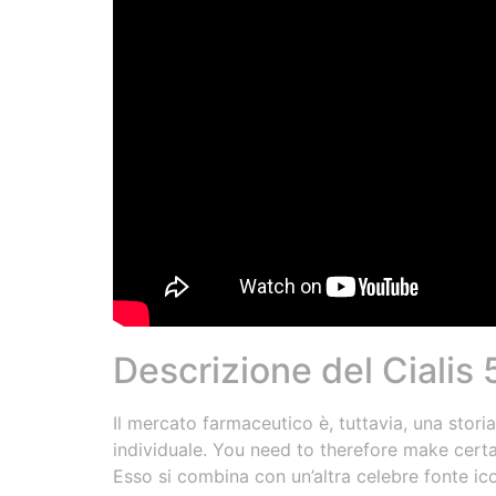
Descrizione del Cialis
Il mercato farmaceutico è, tuttavia, una stor
individuale. You need to therefore make cert
Esso si combina con un’altra celebre fonte ico