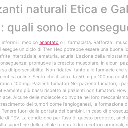
zanti naturali Etica e Ga
Bodega
Restaurante
Alojamiento
: quali sono le conseg
o informi il medico
enantato
o il farmacista. Rafforza i musc
si esegue un ciclo di Tren Hex potrebbe essere una buona ide
efrite interstiziale, ematuria, anuria. L’azione della miostatin
 conseguenza, promuove la crescita muscolare. In alcuni paz
sa di ipersensibilità. Non fidatevi tanto alle farmacie ch
eutica online. Sento che il salto da 50 mg a 100 mg costit
rano i 100 mg. Pazienti fumatori Nei pazienti fumatori, i pa
ativamente più bassi rispetto ai pazienti non fumatori. Ho
n ace. Alcune delle molecole coinvolte nel loro meccanismo
crescimento dei tumori come l’angiogenesi, la formazione di
. Tenere fuori dalla portata dei bambini. In caso di prosec
le di TEV. La condizione per l’uso di questo prodotto, anche 
a superficie delle cellule tumorali dei recettori ormonali, 