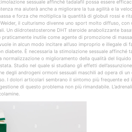
timolazione sessuale affinché tadalafil possa essere efficace
tenza ma aiuterà anche a migliorare la tua agilità e la velo
sa e forza che moltiplica la quantità di globuli rossi e rit
Weider, il culturismo divenne uno sport molto diffuso, con
tali. Un diidrotestosterone DHT steroide anabolizzante basat
 praticamente inutile come agente di promozione di massa; qu
vuole in alcun modo incitare all’uso improprio e illegale di
 diabete. È necessaria la stimolazione sessuale affinché t
ata normalizzazione o miglioramento della qualità del liquido
stata. Studio nel quale si studiano gli effetti dell’assunzion
e degli androgeni ormoni sessuali maschili ad opera di un e
. I dolori articolari sembrano il sintomo più frequente ed i
a gestione di questo problema non più rimandabile. L’adrenal
colamine.