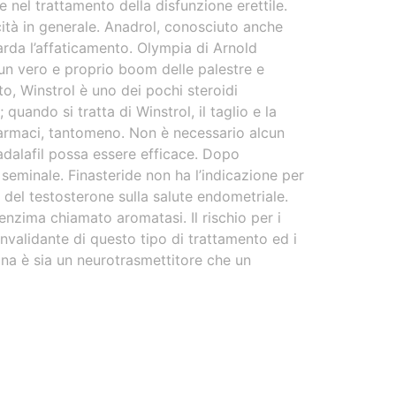
 nel trattamento della disfunzione erettile.
cità in generale. Anadrol, conosciuto anche
arda l’affaticamento. Olympia di Arnold
 un vero e proprio boom delle palestre e
o, Winstrol è uno dei pochi steroidi
ando si tratta di Winstrol, il taglio e la
 farmaci, tantomeno. Non è necessario alcun
adalafil possa essere efficace. Dopo
 seminale. Finasteride non ha l’indicazione per
e del testosterone sulla salute endometriale.
nzima chiamato aromatasi. Il rischio per i
nvalidante di questo tipo di trattamento ed i
ina è sia un neurotrasmettitore che un