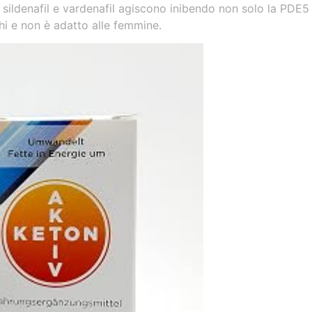
l, sildenafil e vardenafil agiscono inibendo non solo la PDE
hi e non è adatto alle femmine.