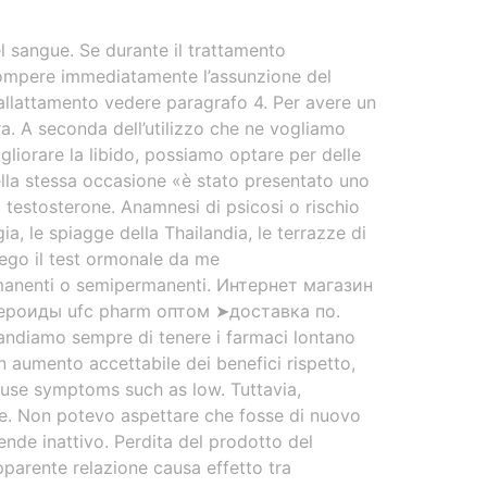
el sangue. Se durante il trattamento
rrompere immediatamente l’assunzione del
’allattamento vedere paragrafo 4. Per avere un
a. A seconda dell’utilizzo che ne vogliamo
igliorare la libido, possiamo optare per delle
 Nella stessa occasione «è stato presentato uno
il testosterone. Anamnesi di psicosi o rischio
a, le spiagge della Thailandia, le terrazze di
llego il test ormonale da me
rmanenti o semipermanenti. Интернет магазин
тероиды ufc pharm оптом ➤доставка по.
mandiamo sempre di tenere i farmaci lontano
un aumento accettabile dei benefici rispetto,
ause symptoms such as low. Tuttavia,
one. Non potevo aspettare che fosse di nuovo
ende inattivo. Perdita del prodotto del
pparente relazione causa effetto tra