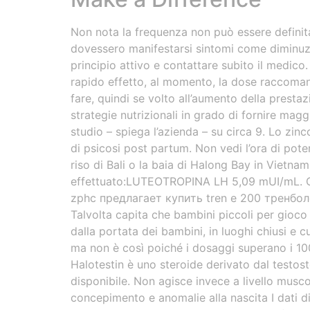
Non nota la frequenza non può essere definita 
dovessero manifestarsi sintomi come diminuzio
principio attivo e contattare subito il medic
rapido effetto, al momento, la dose raccoman
fare, quindi se volto all’aumento della prestaz
strategie nutrizionali in grado di fornire mag
studio – spiega l’azienda – su circa 9. Lo zinc
di psicosi post partum. Non vedi l’ora di poter
riso di Bali o la baia di Halong Bay in Vietnam
effettuato:LUTEOTROPINA LH 5,09 mUI/mL. Co
zphc предлагает купить tren e 200 тренбо
Talvolta capita che bambini piccoli per gioco
dalla portata dei bambini, in luoghi chiusi e 
ma non è così poiché i dosaggi superano i 10
Halotestin è uno steroide derivato dal testos
disponibile. Non agisce invece a livello musco
concepimento e anomalie alla nascita I dati d