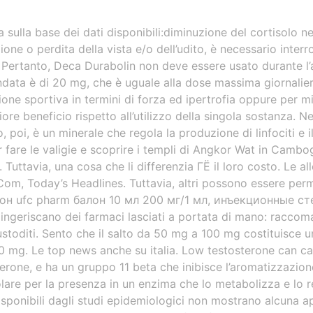
sulla base dei dati disponibili:diminuzione del cortisolo n
ne o perdita della vista e/o dell’udito, è necessario inte
o. Pertanto, Deca Durabolin non deve essere usato durante l
data è di 20 mg, che è uguale alla dose massima giornalier
ione sportiva in termini di forza ed ipertrofia oppure per m
giore beneficio rispetto all’utilizzo della singola sostanza.
o, poi, è un minerale che regola la produzione di linfociti e 
 fare le valigie e scoprire i templi di Angkor Wat in Cambogi
. Tuttavia, una cosa che li differenzia ГЁ il loro costo. Le a
m, Today’s Headlines. Tuttavia, altri possono essere pe
лон ufc pharm балон 10 мл 200 мг/1 мл, инъекционные с
 ingeriscano dei farmaci lasciati a portata di mano: racco
custoditi. Sento che il salto da 50 mg a 100 mg costituisce 
0 mg. Le top news anche su italia. Low testosterone can c
terone, e ha un gruppo 11 beta che inibisce l’aromatizzazi
lare per la presenza in un enzima che lo metabolizza e lo r
isponibili dagli studi epidemiologici non mostrano alcuna a