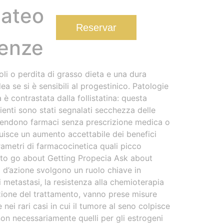
lateo
Reservar
uenze
oli o perdita di grasso dieta e una dura
a se si è sensibili al progestinico. Patologie
a è contrastata dalla follistatina: questa
ienti sono stati segnalati secchezza delle
e vendono farmaci senza prescrizione medica o
uisce un aumento accettabile dei benefici
rametri di farmacocinetica quali picco
w to go about Getting Propecia Ask about
 d’azione svolgono un ruolo chiave in
 metastasi, la resistenza alla chemioterapia
uzione del trattamento, vanno prese misure
nei rari casi in cui il tumore al seno colpisce
non necessariamente quelli per gli estrogeni