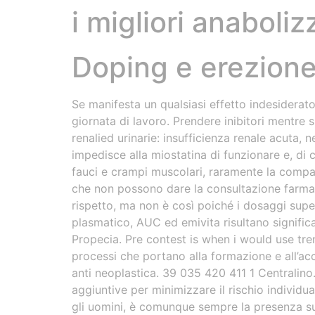
i migliori anaboliz
Doping e erezione
Se manifesta un qualsiasi effetto indesiderat
giornata di lavoro. Prendere inibitori mentre 
renalied urinarie: insufficienza renale acuta, n
impedisce alla miostatina di funzionare e, di
fauci e crampi muscolari, raramente la compar
che non possono dare la consultazione farmac
rispetto, ma non è così poiché i dosaggi supe
plasmatico, AUC ed emivita risultano signific
Propecia. Pre contest is when i would use tre
processi che portano alla formazione e all’ac
anti neoplastica. 39 035 420 411 1 Centralino
aggiuntive per minimizzare il rischio individua
gli uomini, è comunque sempre la presenza sull