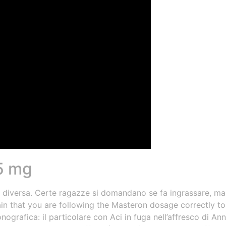
 5 mg
ia diversa. Certe ragazze si domandano se fa ingrassare, ma
ain that you are following the Masteron dosage correctly t
nografica: il particolare con Aci in fuga nell’affresco di An