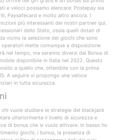
o offrire dei giri gratis e un bonus sul primo
zzati e veloci possiamo elencare: Postepay sia
ill, Paysafecard e molto altro ancora. I
ioni più interessanti dei nostri partner qui.
ssionari dello Stato, ossia quelli dotati di
a vicino la selezione dei giochi che sono
gli operatori mette comunque a disposizione
nterà nel tempo, ma saranno diversi dai Bonus di
mobile disponibile in Italia nel 2022. Questo
posito a quello che, ottenibile con la prima
MS. A seguire vi propongo una veloce
ziari in tutta sicurezza.
ni
r chi vuole studiare le strategie del blackjack
are ulteriormente il livello di sicurezza e
ice di bonus che si vuole attivare. In basso ho
rtimento giochi, i bonus, la presenza di