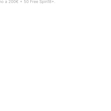
fino a 200€ + 50 Free Spin18+.