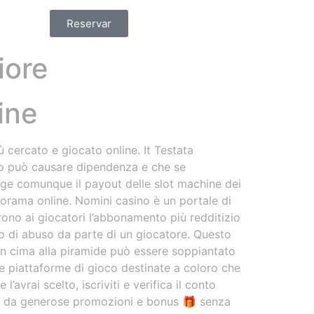
Reservar
iore
ine
ù cercato e giocato online. It Testata
ardo può causare dipendenza e che se
egge comunque il payout delle slot machine dei
orama online. Nomini casino è un portale di
rono ai giocatori l’abbonamento più redditizio
caso di abuso da parte di un giocatore. Questo
 in cima alla piramide può essere soppiantato
nte piattaforme di gioco destinate a coloro che
’avrai scelto, iscriviti e verifica il conto
ti da generose promozioni e bonus 🎁 senza