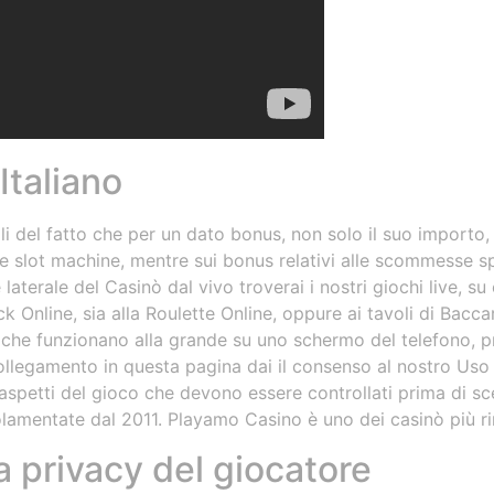
Italiano
i del fatto che per un dato bonus, non solo il suo importo, 
le slot machine, mentre sui bonus relativi alle scommesse 
 laterale del Casinò dal vivo troverai i nostri giochi live, su
ck Online, sia alla Roulette Online, oppure ai tavoli di Baccar
y che funzionano alla grande su uno schermo del telefono, pr
ollegamento in questa pagina dai il consenso al nostro Uso
spetti del gioco che devono essere controllati prima di sceg
lamentate dal 2011. Playamo Casino è uno dei casinò più r
a privacy del giocatore