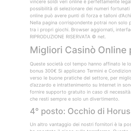
vincere soldi veri online è perfettamente legal
possibilità di selezionare dei numeri fortunat
online può avere punti di forza e talloni d’Ach
Nella pagina corrispondente potrai non solo pr
tra i propri giochi. Browser aggiornati, interfac
RIPRODUZIONE RISERVATA © net.
Migliori Casinò Online 
Queste società col tempo hanno affinato le lo
bonus 300€ Si applicano Termini e Condizioni. P
verso le buone pratiche del settore, per migli
d’azzardo e intrattenimento su Internet in s
fornire supporto gratuito in caso di necessità
che resti sempre e solo un divertimento.
4° posto: Occhio di Horus
Un altro vantaggio dei nostri fornitori è la po