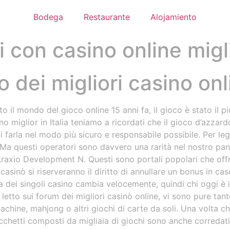
Bodega
Restaurante
Alojamiento
li con casino online migl
 dei migliori casino onl
 il mondo del gioco online 15 anni fa, il gioco è stato il pi
no miglior in Italia teniamo a ricordati che il gioco d’azz
vi farla nel modo più sicuro e responsabile possibile. Per l
 Ma questi operatori sono davvero una rarità nel nostro pan
 Araxio Development N. Questi sono portali popolari che off
i casinò si riserveranno il diritto di annullare un bonus in 
ta dei singoli casino cambia velocemente, quindi chi oggi è
 letto sui forum dei migliori casinò online, vi sono pure ta
chine, mahjong o altri giochi di carte da soli. Una volta che l
cchetti composti da migliaia di giochi sono anche correda