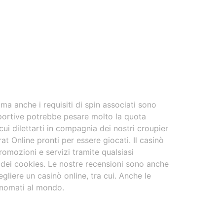
ma anche i requisiti di spin associati sono
sportive potrebbe pesare molto la quota
 cui dilettarti in compagnia dei nostri croupier
at Online pronti per essere giocati. Il casinò
omozioni e servizi tramite qualsiasi
 dei cookies. Le nostre recensioni sono anche
liere un casinò online, tra cui. Anche le
inomati al mondo.