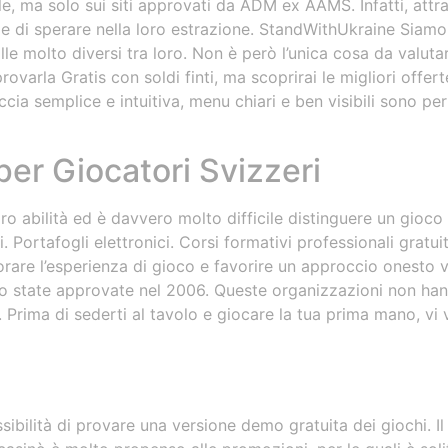
e, ma solo sui siti approvati da ADM ex AAMS. Infatti, attrav
i e di sperare nella loro estrazione. StandWithUkraine Siamo
ille molto diversi tra loro. Non è però l’unica cosa da valut
ovarla Gratis con soldi finti, ma scoprirai le migliori offer
cia semplice e intuitiva, menu chiari e ben visibili sono perfet
per Giocatori Svizzeri
ro abilità ed è davvero molto difficile distinguere un gioco
ortafogli elettronici. Corsi formativi professionali gratuiti 
orare l’esperienza di gioco e favorire un approccio onesto ve
ono state approvate nel 2006. Queste organizzazioni non ha
. Prima di sederti al tavolo e giocare la tua prima mano, vi
ssibilità di provare una versione demo gratuita dei giochi. I