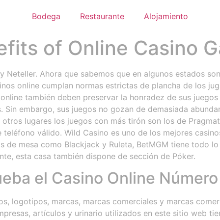
Bodega
Restaurante
Alojamiento
efits of Online Casino 
l y Neteller. Ahora que sabemos que en algunos estados son
sinos online cumplan normas estrictas de plancha de los jug
 online también deben preservar la honradez de sus juegos
s. Sin embargo, sus juegos no gozan de demasiada abundanc
otros lugares los juegos con más tirón son los de Pragmati
teléfono válido. Wild Casino es uno de los mejores casinos
s de mesa como Blackjack y Ruleta, BetMGM tiene todo lo qu
nte, esta casa también dispone de sección de Póker.
ueba el Casino Online Número
s, logotipos, marcas, marcas comerciales y marcas comerc
esas, artículos y urinario utilizados en este sitio web ti