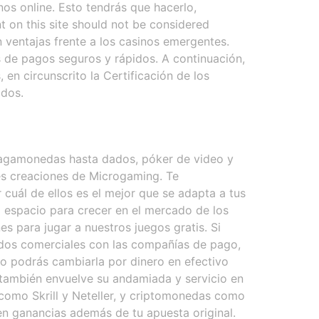
os online. Esto tendrás que hacerlo,
t on this site should not be considered
n ventajas frente a los casinos emergentes.
s de pagos seguros y rápidos. A continuación,
en circunscrito la Certificación de los
odos.
tragamonedas hasta dados, póker de video y
res creaciones de Microgaming. Te
cuál de ellos es el mejor que se adapta a tus
espacio para crecer en el mercado de los
s para jugar a nuestros juegos gratis. Si
rdos comerciales con las compañías de pago,
 no podrás cambiarla por dinero en efectivo
e también envuelve su andamiada y servicio en
s como Skrill y Neteller, y criptomonedas como
 en ganancias además de tu apuesta original.