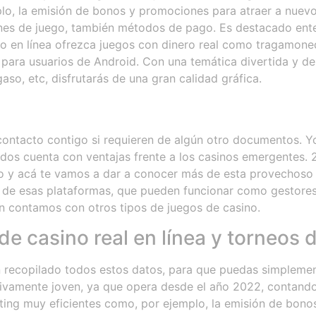
lo, la emisión de bonos y promociones para atraer a nuevo
nes de juego, también métodos de pago. Es destacado ent
o en línea ofrezca juegos con dinero real como tragamoned
e para usuarios de Android. Con una temática divertida y 
aso, etc, disfrutarás de una gran calidad gráfica.
ontacto contigo si requieren de algún otro documentos. Y
ecidos cuenta con ventajas frente a los casinos emergentes.
o y acá te vamos a dar a conocer más de esta provechoso
 de esas plataformas, que pueden funcionar como gestores d
 contamos con otros tipos de juegos de casino.
de casino real en línea y torneos 
n recopilado todos estos datos, para que puedas simplemen
ivamente joven, ya que opera desde el año 2022, contando
eting muy eficientes como, por ejemplo, la emisión de bon