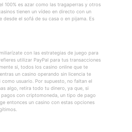
 el 100% es azar como las tragaperras y otros
casinos tienen un vídeo en directo con un
se desde el sofá de su casa o en pijama. Es
iliarízate con las estrategias de juego para
efieres utilizar PayPal para tus transacciones
ente si, todos los casino online que te
ntras un casino operando sin licencia te
 como usuario. Por supuesto, no faltan el
s algo, retira todo tu dinero, ya que, si
n pagos con criptomoneda, un tipo de pago
coge entonces un casino con estas opciones
gítimos.