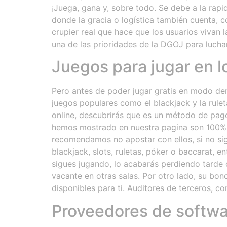
¡Juega, gana y, sobre todo. Se debe a la rap
donde la gracia o logística también cuenta, c
crupier real que hace que los usuarios vivan 
una de las prioridades de la DGOJ para luchar
Juegos para jugar en l
Pero antes de poder jugar gratis en modo dem
juegos populares como el blackjack y la rulet
online, descubrirás que es un método de pago
hemos mostrado en nuestra pagina son 100% le
recomendamos no apostar con ellos, si no sigu
blackjack, slots, ruletas, póker o baccarat, en
sigues jugando, lo acabarás perdiendo tarde
vacante en otras salas. Por otro lado, su bo
disponibles para ti. Auditores de terceros, c
Proveedores de softwar