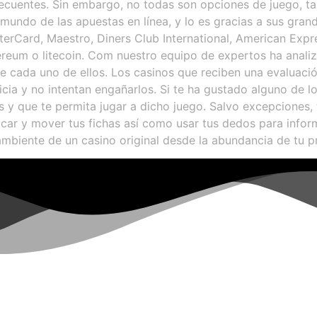
frecuentes. Sin embargo, no todas son opciones de juego,
undo de las apuestas en línea, y lo es gracias a sus gran
terCard, Maestro, Diners Club International, American Expr
reum o litecoin. Com nuestro equipo de expertos ha analiz
e cada uno de ellos. Los casinos que reciben una evaluació
ticia y no intentan engañarlos. Si te ha gustado alguno de l
s y que te permita jugar a dicho juego. Salvo excepciones
ocar y mover tus fichas así como usar tus dedos para inform
 ambiente de un casino original desde la abundancia de tu p