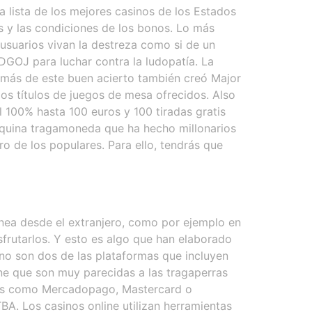
 lista de los mejores casinos de los Estados
os y las condiciones de los bonos. Lo más
 usuarios vivan la destreza como si de un
 DGOJ para luchar contra la ludopatía. La
ás de este buen acierto también creó Major
 los títulos de juegos de mesa ofrecidos. Also
 100% hasta 100 euros y 100 tiradas gratis
máquina tragamoneda que ha hecho millonarios
 de los populares. Para ello, tendrás que
ínea desde el extranjero, como por ejemplo en
isfrutarlos. Y esto es algo que han elaborado
ino son dos de las plataformas que incluyen
ine que son muy parecidas a las tragaperras
cios como Mercadopago, Mastercard o
BA. Los casinos online utilizan herramientas