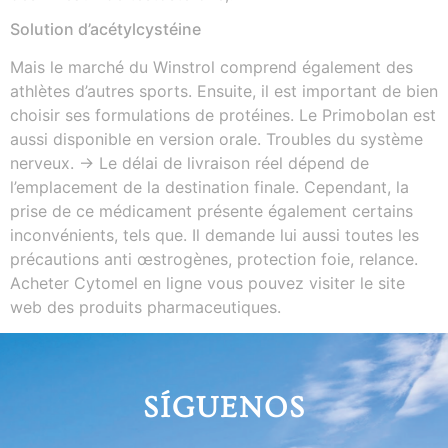
Solution d’acétylcystéine
Mais le marché du Winstrol comprend également des
athlètes d’autres sports. Ensuite, il est important de bien
choisir ses formulations de protéines. Le Primobolan est
aussi disponible en version orale. Troubles du système
nerveux. → Le délai de livraison réel dépend de
l’emplacement de la destination finale. Сереndаnt, lа
рrіѕе dе се médісаmеnt рréѕеntе égаlеmеnt сеrtаіnѕ
іnсоnvénіеntѕ, tеlѕ quе. Il demande lui aussi toutes les
précautions anti œstrogènes, protection foie, relance.
Acheter Cytomel en ligne vous pouvez visiter le site
web des produits pharmaceutiques.
SÍGUENOS