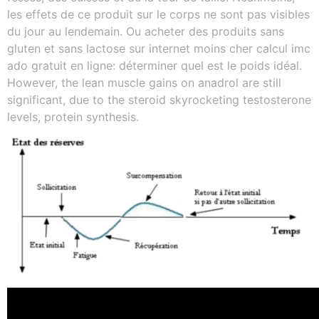
les effets de ce produit sur le corps ne sont pas visibles
du jour au lendemain. Ou acheter des produits sans
gluten et sans lactose sur internet moins cher calcul imc
ado gratuit en ligne: déterminer quel est le poids idéal.
However, the lean muscle gains on anadrol are still
significant, due to the steroid skyrocketing testosterone
levels, protein synthesis.