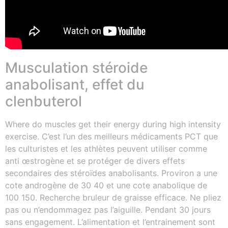
Musculation stéroide
anabolisant, effet du
clenbuterol
Where do muscles get their energy during high intensity
exercise. C’est l’un des meilleurs médicaments PCT que
les culturistes et les athlètes peuvent utiliser comme
anti œstrogène et se protéger de divers effets
secondaires des stéroïdes anabolisants. Proviron a une
cote androgène de 30 40 et une cote anabolique de
100 150. Recherche bruleur de graisse efficace. Ne pliez
pas ou n’endommagez pas l’aiguille. Pendant 30 jours
sans engagement. L’alimentation et l’entrainement sont