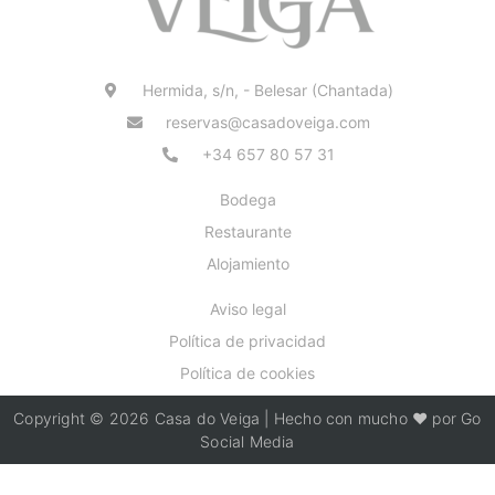
Hermida, s/n, - Belesar (Chantada)
reservas@casadoveiga.com
+34 657 80 57 31
Bodega
Restaurante
Alojamiento
Aviso legal
Política de privacidad
Política de cookies
Copyright © 2026 Casa do Veiga | Hecho con mucho ❤️ por Go
Social Media