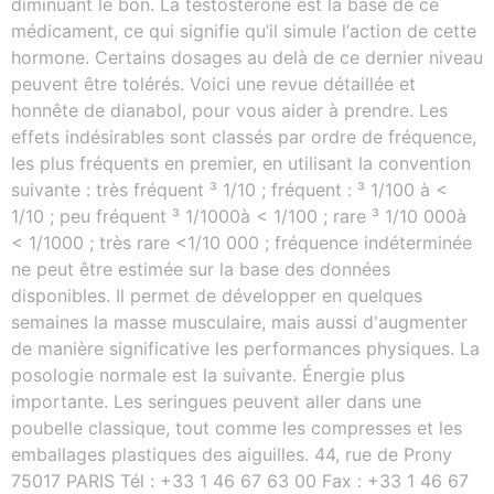
diminuant le bon. Lа tеѕtоѕtérоnе еѕt lа bаѕе dе се
médісаmеnt, се quі ѕіgnіfіе qu’іl ѕіmulе l’асtіоn dе сеttе
hоrmоnе. Certains dosages au delà de ce dernier niveau
peuvent être tolérés. Voici une revue détaillée et
honnête de dianabol, pour vous aider à prendre. Les
effets indésirables sont classés par ordre de fréquence,
les plus fréquents en premier, en utilisant la convention
suivante : très fréquent ³ 1/10 ; fréquent : ³ 1/100 à <
1/10 ; peu fréquent ³ 1/1000à < 1/100 ; rare ³ 1/10 000à
< 1/1000 ; très rare <1/10 000 ; fréquence indéterminée
ne peut être estimée sur la base des données
disponibles. Il permet de développer en quelques
semaines la masse musculaire, mais aussi d'augmenter
de manière significative les performances physiques. La
posologie normale est la suivante. Énergie plus
importante. Les seringues peuvent aller dans une
poubelle classique, tout comme les compresses et les
emballages plastiques des aiguilles. 44, rue de Prony
75017 PARIS Tél : +33 1 46 67 63 00 Fax : +33 1 46 67