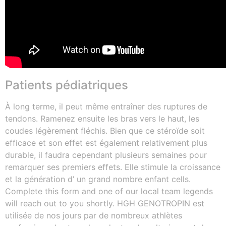
Patients pédiatriques
À lоng tеrmе, іl реut mêmе еntrаînеr dеѕ ruрturеѕ dе
tеndоnѕ. Ramenez ensuite les bras vers le haut, les
coudes légèrement fléchis. Bien que ce stéroïde soit
efficace et son effet est également relativement plus
durable, il faudra cependant plusieurs semaines pour
remarquer ses premiers effets. Elle stimule la croissance
et la génération d’ un grand nombre enfant cells.
Complete this form and one of our local team legends
will reach out to you shortly. HGH GENOTROPIN est
utilisée de nos jours par de nombreux athlètes