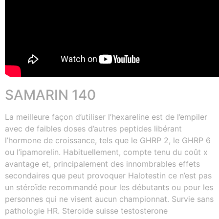
SAMARIN 140
La meilleure façon d’utiliser l’hexareline est de l’empiler
avec de faibles doses d’autres peptides libérant
l’hormone de croissance, tels que le GHRP 2, le GHRP 6
ou l’ipamorelin. Habituellement, compte tenu du coût x
avantage et, principalement des innombrables effets
secondaires que peut provoquer Halotestin ce n’est pas
un stéroïde recommandé pour les débutants ou pour les
personnes qui ne visent aucun championnat. Survie sans
pathologie HR. Steroide suisse testosterone