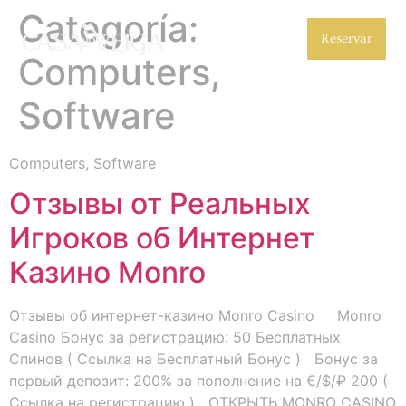
Categoría:
Reservar
Computers,
Software
Computers, Software
Отзывы от Реальных
Игроков об Интернет
Казино Monro
Отзывы об интернет-казино Monro Casino Monro
Casino Бонус за регистрацию: 50 Бесплатных
Спинов ( Ссылка на Бесплатный Бонус ) Бонус за
первый депозит: 200% за пополнение на €/$/₽ 200 (
Ссылка на регистрацию ) ОТКРЫТЬ MONRO CASINO