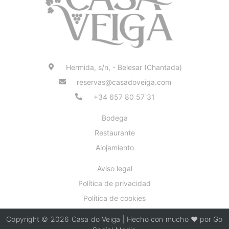
Hermida, s/n, - Belesar (Chantada)
reservas@casadoveiga.com
+34 657 80 57 31
Bodega
Restaurante
Alojamiento
Aviso legal
Política de privacidad
Política de cookies
Copyright © 2026 Casa do Veiga | Hecho con mucho ❤️ por Go