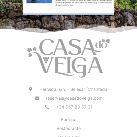
Hermida, s/n, - Belesar (Chantada)
reservas@casadoveiga.com
+34 657 80 57 31
Bodega
Restaurante