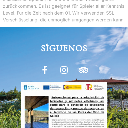
zurückkommen. Es ist geeignet für Spieler aller Kenntnis
Level. Für die Zeit nach dem 01. Wir verwenden SSL
Verschlüsselung, die unmöglich umgangen werden kann.
SÍGUENOS