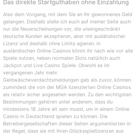
Das direkte Startguthaben ohne Einzahlung
Also dem Vorgang, mit dem Sie an Ihr gewonnenes Geld
gelangen. Deshalb stelle ich euch auf meiner Seite auch
nur die Neuerscheinungen vor, die uneingeschränkt
deutsche Kunden akzeptieren, aber mit ausländischer
Lizenz und deshalb ohne Limits agieren. In
ausländischen Online Casinos könnt ihr nach wie vor alle
Spiele nutzen, neben normalen Slots natürlich auch
Jackpot und Live Casino Spiele. Obwohl es im
vergangenen Jahr mehr
Geldwäscheverdachtsmeldungen gab als zuvor, können
zumindest die von der MGA lizenzierten Online Casinos
als relativ sicher angesehen werden. Zu den wichtigsten
Bestimmungen gehören unter anderem, dass du
mindestens 18 Jahre alt sein musst, um in einem Online
Casino in Deutschland spielen zu können. Die
Betreibergesellschaften dieser Seiten argumentierten in
der Regel, dass sie mit ihren Glücksspiellizenzen aus