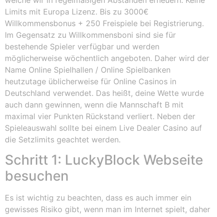
Limits mit Europa Lizenz. Bis zu 3000€
Willkommensbonus + 250 Freispiele bei Registrierung.
Im Gegensatz zu Willkommensboni sind sie für
bestehende Spieler verfügbar und werden
möglicherweise wöchentlich angeboten. Daher wird der
Name Online Spielhallen / Online Spielbanken
heutzutage üblicherweise für Online Casinos in
Deutschland verwendet. Das heißt, deine Wette wurde
auch dann gewinnen, wenn die Mannschaft B mit
maximal vier Punkten Rückstand verliert. Neben der
Spieleauswahl sollte bei einem Live Dealer Casino auf
die Setzlimits geachtet werden.
Schritt 1: LuckyBlock Webseite
besuchen
Es ist wichtig zu beachten, dass es auch immer ein
gewisses Risiko gibt, wenn man im Internet spielt, daher