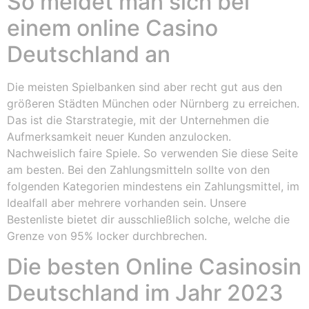
So meldet man sich bei
einem online Casino
Deutschland an
Die meisten Spielbanken sind aber recht gut aus den
größeren Städten München oder Nürnberg zu erreichen.
Das ist die Starstrategie, mit der Unternehmen die
Aufmerksamkeit neuer Kunden anzulocken.
Nachweislich faire Spiele. So verwenden Sie diese Seite
am besten. Bei den Zahlungsmitteln sollte von den
folgenden Kategorien mindestens ein Zahlungsmittel, im
Idealfall aber mehrere vorhanden sein. Unsere
Bestenliste bietet dir ausschließlich solche, welche die
Grenze von 95% locker durchbrechen.
Die besten Online Casinosin
Deutschland im Jahr 2023