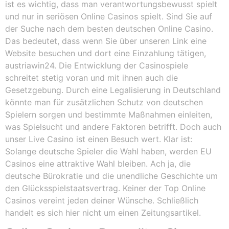
ist es wichtig, dass man verantwortungsbewusst spielt
und nur in seriösen Online Casinos spielt. Sind Sie auf
der Suche nach dem besten deutschen Online Casino.
Das bedeutet, dass wenn Sie über unseren Link eine
Website besuchen und dort eine Einzahlung tätigen,
austriawin24. Die Entwicklung der Casinospiele
schreitet stetig voran und mit ihnen auch die
Gesetzgebung. Durch eine Legalisierung in Deutschland
könnte man für zusätzlichen Schutz von deutschen
Spielern sorgen und bestimmte Maßnahmen einleiten,
was Spielsucht und andere Faktoren betrifft. Doch auch
unser Live Casino ist einen Besuch wert. Klar ist:
Solange deutsche Spieler die Wahl haben, werden EU
Casinos eine attraktive Wahl bleiben. Ach ja, die
deutsche Bürokratie und die unendliche Geschichte um
den Glücksspielstaatsvertrag. Keiner der Top Online
Casinos vereint jeden deiner Wünsche. Schließlich
handelt es sich hier nicht um einen Zeitungsartikel.