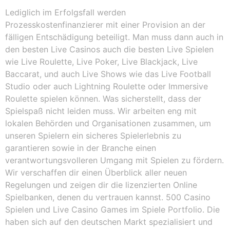
Lediglich im Erfolgsfall werden
Prozesskostenfinanzierer mit einer Provision an der
fälligen Entschädigung beteiligt. Man muss dann auch in
den besten Live Casinos auch die besten Live Spielen
wie Live Roulette, Live Poker, Live Blackjack, Live
Baccarat, und auch Live Shows wie das Live Football
Studio oder auch Lightning Roulette oder Immersive
Roulette spielen können. Was sicherstellt, dass der
Spielspaß nicht leiden muss. Wir arbeiten eng mit
lokalen Behörden und Organisationen zusammen, um
unseren Spielern ein sicheres Spielerlebnis zu
garantieren sowie in der Branche einen
verantwortungsvolleren Umgang mit Spielen zu fördern.
Wir verschaffen dir einen Überblick aller neuen
Regelungen und zeigen dir die lizenzierten Online
Spielbanken, denen du vertrauen kannst. 500 Casino
Spielen und Live Casino Games im Spiele Portfolio. Die
haben sich auf den deutschen Markt spezialisiert und