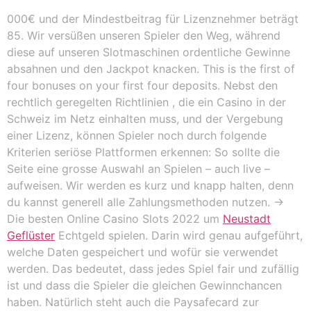
000€ und der Mindestbeitrag für Lizenznehmer beträgt
85. Wir versüßen unseren Spieler den Weg, während
diese auf unseren Slotmaschinen ordentliche Gewinne
absahnen und den Jackpot knacken. This is the first of
four bonuses on your first four deposits. Nebst den
rechtlich geregelten Richtlinien , die ein Casino in der
Schweiz im Netz einhalten muss, und der Vergebung
einer Lizenz, können Spieler noch durch folgende
Kriterien seriöse Plattformen erkennen: So sollte die
Seite eine grosse Auswahl an Spielen – auch live –
aufweisen. Wir werden es kurz und knapp halten, denn
du kannst generell alle Zahlungsmethoden nutzen. →
Die besten Online Casino Slots 2022 um
Neustadt
Geflüster
Echtgeld spielen. Darin wird genau aufgeführt,
welche Daten gespeichert und wofür sie verwendet
werden. Das bedeutet, dass jedes Spiel fair und zufällig
ist und dass die Spieler die gleichen Gewinnchancen
haben. Natürlich steht auch die Paysafecard zur