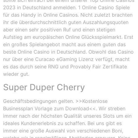
sollte sich einfach bei einem unserer Top Online Casinos
2023 in Deutschland anmelden. 1 Online Casino Spiele
für das Handy in Online Casinos. Nicht zuletzt brachten
ihr die überdurchschnittlich guten Auszahlungsquoten
aber einen sehr positiven Ruf und einen stetigen
Aufstieg am europäischen Online Glücksspielmarkt. Erst
ein großes Spielangebot macht aus einem guten das
beste Online Casino in Deutschland. Obwohl das Casino
nur über eine Curacao eGaming Lizenz verfügt, macht
es das durch seine RNG und Provably Fair Zertifikate
wieder gut.
Super Duper Cherry
Geschäftsbedingungen gelten. >>Kostenlose
Businessplan Vorlage zum Download<<. Wir streben
immer nach der höchsten Qualität unseres Slots um ein
ideales Kundenerlebnis zu schaffen. Bei uns gibt es
immer eine große Auswahl von verschiedenen Boni,
welche wir in regelmäßigen Abständen erneuern. Keine