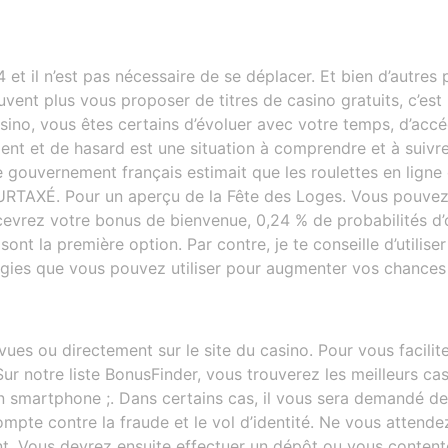
et il n’est pas nécessaire de se déplacer. Et bien d’autres p
uvent plus vous proposer de titres de casino gratuits, c’est
sino, vous êtes certains d’évoluer avec votre temps, d’accé
ent et de hasard est une situation à comprendre et à suivr
le gouvernement français estimait que les roulettes en ligne
URTAXÉ. Pour un aperçu de la Fête des Loges. Vous pouvez
ecevrez votre bonus de bienvenue, 0,24 % de probabilités d
ont la première option. Par contre, je te conseille d’utilise
égies que vous pouvez utiliser pour augmenter vos chances
ues ou directement sur le site du casino. Pour vous facilit
r notre liste BonusFinder, vous trouverez les meilleurs casi
 smartphone ;. Dans certains cas, il vous sera demandé de
ompte contre la fraude et le vol d’identité. Ne vous attend
t. Vous devrez ensuite effectuer un dépôt ou vous contenter 