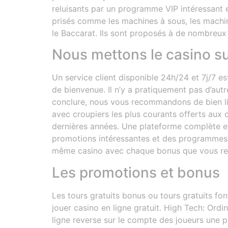
reluisants par un programme VIP intéressant et
prisés comme les machines à sous, les machines
le Baccarat. Ils sont proposés à de nombreux n
Nous mettons le casino sur
Un service client disponible 24h/24 et 7j/7 
de bienvenue. Il n’y a pratiquement pas d’aut
conclure, nous vous recommandons de bien lire
avec croupiers les plus courants offerts aux 
dernières années. Une plateforme complète et
promotions intéressantes et des programmes d
même casino avec chaque bonus que vous rec
Les promotions et bonus
Les tours gratuits bonus ou tours gratuits fo
jouer casino en ligne gratuit. High Tech: Ordi
ligne reverse sur le compte des joueurs une p