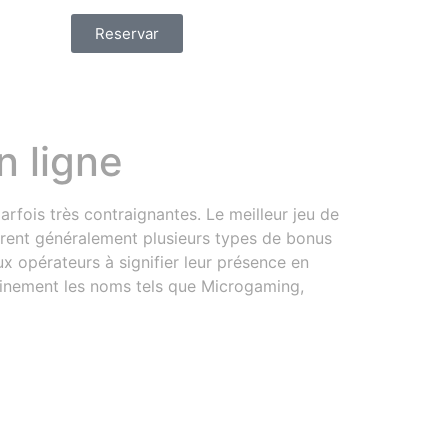
Reservar
n ligne
arfois très contraignantes. Le meilleur jeu de
offrent généralement plusieurs types de bonus
 opérateurs à signifier leur présence en
tainement les noms tels que Microgaming,