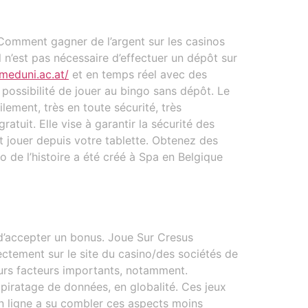
 Comment gagner de l’argent sur les casinos
 n’est pas nécessaire d’effectuer un dépôt sur
tmeduni.ac.at/
et en temps réel avec des
 possibilité de jouer au bingo sans dépôt. Le
ement, très en toute sécurité, très
tuit. Elle vise à garantir la sécurité des
nt jouer depuis votre tablette. Obtenez des
 de l’histoire a été créé à Spa en Belgique
 d’accepter un bonus. Joue Sur Cresus
ctement sur le site du casino/des sociétés de
urs facteurs importants, notamment.
 piratage de données, en globalité. Ces jeux
en ligne a su combler ces aspects moins