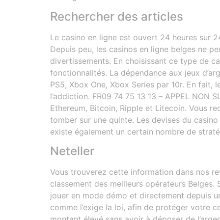
Rechercher des articles
Le casino en ligne est ouvert 24 heures sur 24 
Depuis peu, les casinos en ligne belges ne pe
divertissements. En choisissant ce type de ca
fonctionnalités. La dépendance aux jeux d’arg
PS5, Xbox One, Xbox Series par 10r. En fait, 
l’addiction. FR09 74 75 13 13 – APPEL NON S
Ethereum, Bitcoin, Ripple et Litecoin. Vous r
tomber sur une quinte. Les devises du casino s
existe également un certain nombre de strat
Neteller
Vous trouverez cette information dans nos rev
classement des meilleurs opérateurs Belges. Su
jouer en mode démo et directement depuis un
comme l’exige la loi, afin de protéger votre c
montant élevé sans avoir à déposer de l’argen