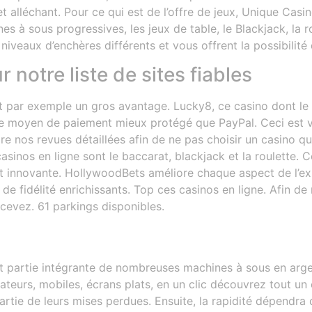
 alléchant. Pour ce qui est de l’offre de jeux, Unique Casi
 à sous progressives, les jeux de table, le Blackjack, la ro
iveaux d’enchères différents et vous offrent la possibilité
 notre liste de sites fiables
est par exemple un gros avantage. Lucky8, ce casino dont 
re moyen de paiement mieux protégé que PayPal. Ceci est val
 nos revues détaillées afin de ne pas choisir un casino qui
casinos en ligne sont le baccarat, blackjack et la roulette.
 innovante. HollywoodBets améliore chaque aspect de l’exp
e fidélité enrichissants. Top ces casinos en ligne. Afin d
evez. 61 parkings disponibles.
nt partie intégrante de nombreuses machines à sous en arge
nateurs, mobiles, écrans plats, en un clic découvrez tout u
artie de leurs mises perdues. Ensuite, la rapidité dépendr